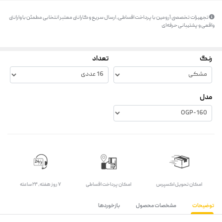
تجهیزات تخصصی آرومین با پرداخت اقساطی، ارسال سریع و گارانتی معتبر انتخابی مطمئن با وارانتی
واقعی و پشتیبانی حرفه‌ای
رنگ
تعداد
مدل
اﻣﮑﺎن ﺗﺤﻮﯾﻞ اﮐﺴﭙﺮس
امکان پرداخت اقساطی
۷ روز ﻫﻔﺘﻪ، ۲۴ ﺳﺎﻋﺘﻪ
توضیحات
مشخصات محصول
بازخوردها