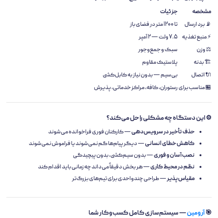
مشخصه
جزئیات
📡 برد ارسال
تا ۱۲۰۰ متر در فضای باز
⚡ منبع تغذیه
۷.۵ ولت — ۲ آمپر
⚖️ وزن
سبک و جمع‌وجور
🏗️ بدنه
پلاستیک مقاوم
🔌 اتصال
بی‌سیم — بدون نیاز به کابل‌کشی
🏪 مناسب برای
رستوران، کافه، مراکز خدماتی، پذیرش
⚙️ این دستگاه چه مشکلی را حل می‌کند؟
حذف تأخیر در سرویس‌دهی
— کارکنان فوری فراخوانده می‌شوند
کاهش خطای انسانی
— دیگر پیام‌ها گم نمی‌شوند یا فراموش نمی‌شوند
نصب آسان و فوری
— بدون سیم‌کشی، بدون پیچیدگی
نظم در محیط کاری
— هر بخش دقیقاً می‌داند چه زمانی باید اقدام کند
مقیاس‌پذیر
— طراحی چندواحدی برای تیم‌های بزرگ‌تر
🎯
آرومین
— سیستم‌سازی کامل کسب‌وکار شما