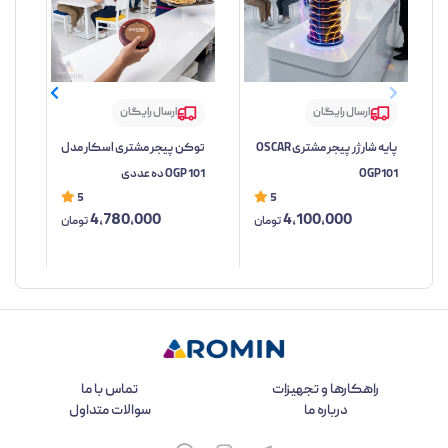
ارسال رایگان
ارسال رایگان
پایه شارژر پیجر مشتری OSCAR
توکن پیجر مشتری اسکار مدل
کنت
OGP101
OGP 101 ده عددی
مدل 01
5
5
4,780,000
4,100,000
تومان
تومان
راهکارها و تجهیزات
تماس با ما
درباره ما
سوالات متداول