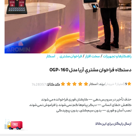
/
/
راهکارها و تجهیزات
سخت افزار
فراخوان مشتری
اسکار
/
دستگاه فراخوان مشتري آریا مدل OGP-160
(
)
برند:
اسکار
کدکالا:
5
امتیاز
1
خریدار
حذف تأخیر در سرویس‌دهی — کارکنان فوری فراخوانده می‌شوند
کاهش خطای انسانی — دیگر پیام‌ها گم نمی‌شوند یا فراموش نمی‌شوند
نصب آسان و فوری — بدون سیم‌کشی، بدون پیچیدگی
ارسال رایگان برای این کالا