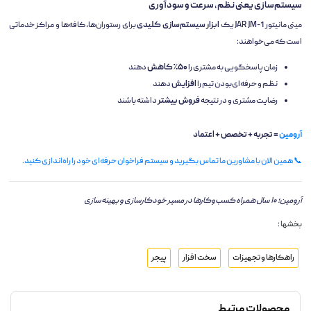
سیستم‌سازی یعنی نظم، سرعت و سودآوری
مینی مانیتور JAR JM-1 یک
ابزار سیستم‌سازی کلیدی
برای رستوران‌ها، کافه‌ها و مراکز خدماتی
است که می‌خواهند:
زمان پاسخگویی به مشتری را
۵۰٪ کاهش
دهند
نظم و حرفه‌ای‌بودن تیم را
افزایش
دهند
رضایت مشتری و در نتیجه
فروش بیشتر
داشته باشند
آرومین
= تجربه + تخصص + اعتماد
📞 همین الان با مشاورین ما تماس بگیرید و سیستم فراخوان حرفه‌ای خود را راه‌اندازی کنید.
آرومین؛ ۱۰ سال همراه کسب‌وکارها در مسیر خودکارسازی و بهینه‌سازی
بخشها :
راهکارها و تجهیزات
سخت افزار
پیجر
محصولات مرتبط