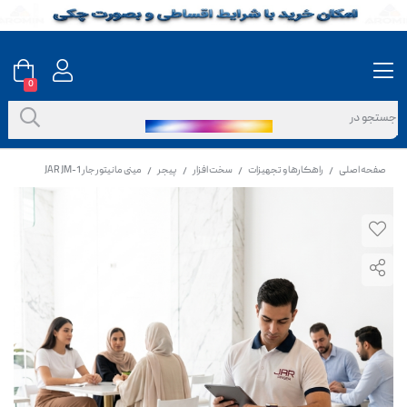
0
صفحه اصلی
راهکارها و تجهیزات
سخت افزار
پیجر
مینی مانیتور جار JAR JM-1
/
/
/
/