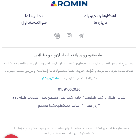
راهکارها و تجهیزات
تماس با ما
درباره ما
سوالات متداول
مقایسه و بررسی ، انتخاب آسان و خرید آنلاین
آرومین، پیشرو در ارائه ابزارهای سیستم‌سازی کسب‌وکار برای کافه، رستوران، داروخانه و باشگاه، با
هدف ساده کردن مدیریت و افزایش فروش شما. محصولات ما را مقایسه و بررسی کنید، بهترین
گزینه را انتخاب کنید و ب
نمایش بیشتر
01391002030
نشانی: گیلان ، رشت، کیلومتر 7 جاده رشت انزلی، مجتمع تجاری سعادت، طبقه دوم
۷ روز هفته، ۲۴ ساعته پاسخگوی شما هستیم
استفاده از مطالب فروشگاه اینترنتی شاپفا فقط برای مقاصد غیر تجاری و با ذکر منبع بلامانع است.
کليه حقوق اين سايت محفوظ می‌باشد