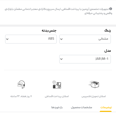
تجهیزات تخصصی آرومین با پرداخت اقساطی، ارسال سریع و گارانتی معتبر انتخابی مطمئن با وارانتی
واقعی و پشتیبانی حرفه‌ای
رنگ
جنس بدنه
مدل
اﻣﮑﺎن ﺗﺤﻮﯾﻞ اﮐﺴﭙﺮس
امکان پرداخت اقساطی
۷ روز ﻫﻔﺘﻪ، ۲۴ ﺳﺎﻋﺘﻪ
توضیحات
مشخصات محصول
بازخوردها