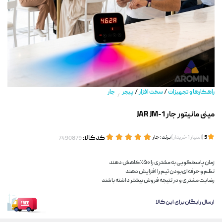
/
/
راهکارها و تجهیزات
سخت افزار
پیجر
جار
/
مینی مانیتور جار JAR JM-1
(
)
برند:
جار
کدکالا:
5
امتیاز
1
خریدار
زمان پاسخگویی به مشتری را ۵۰٪ کاهش دهند
نظم و حرفه‌ای‌بودن تیم را افزایش دهند
رضایت مشتری و در نتیجه فروش بیشتر داشته باشند
ارسال رایگان برای این کالا