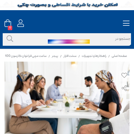
0
صفحه اصلی
راهکارها و تجهیزات
سخت افزار
پیجر
ساعت مچی فراخوان گارسون OSCAR WPR100
/
/
/
/