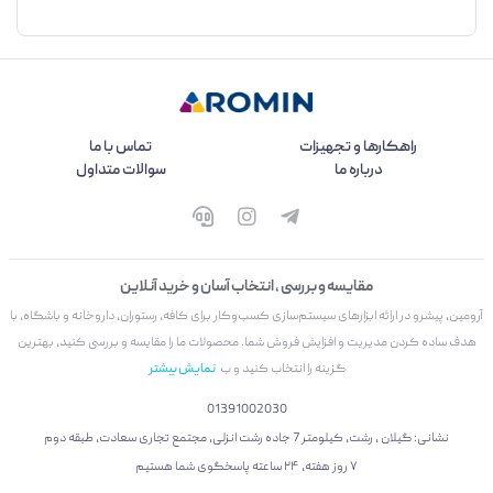
راهکارها و تجهیزات
تماس با ما
درباره ما
سوالات متداول
مقایسه و بررسی ، انتخاب آسان و خرید آنلاین
آرومین، پیشرو در ارائه ابزارهای سیستم‌سازی کسب‌وکار برای کافه، رستوران، داروخانه و باشگاه، با
هدف ساده کردن مدیریت و افزایش فروش شما. محصولات ما را مقایسه و بررسی کنید، بهترین
گزینه را انتخاب کنید و ب
نمایش بیشتر
01391002030
نشانی: گیلان ، رشت، کیلومتر 7 جاده رشت انزلی، مجتمع تجاری سعادت، طبقه دوم
۷ روز هفته، ۲۴ ساعته پاسخگوی شما هستیم