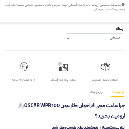
تجهیزات تخصصی آرومین با پرداخت اقساطی، ارسال سریع و گارانتی معتبر انتخابی مطمئن با وارانتی
واقعی و پشتیبانی حرفه‌ای
رنگ
اﻣﮑﺎن ﺗﺤﻮﯾﻞ اﮐﺴﭙﺮس
امکان پرداخت اقساطی
۷ روز ﻫﻔﺘﻪ، ۲۴ ﺳﺎﻋﺘﻪ
توضیحات
بازخوردها
چرا ساعت مچی فراخوان گارسون OSCAR WPR100 را از
آرومین بخرید؟
ابزار سیستم‌سازی هوشمند برای کسب‌وکار شما