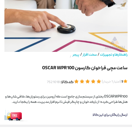
/
/
راهکارها و تجهیزات
سخت افزار
پیجر
/
ساعت مچی فراخوان گارسون OSCAR WPR100
(
)
کدکالا:
5
امتیاز
1
خریدار
OSCAR WPR100 بخشی از سیستم‌سازی جامع است که آرومین برای رستوران‌ها، کافی‌شاپ‌ها و
هتل‌ها طراحی کرده؛ از بارکدخوان و چاپگر فیش تا نرم‌افزار مدیریت، همه را یکجا دارید.
ارسال رایگان برای این کالا