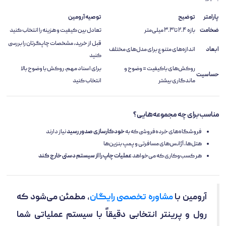
پارامتر
توضیح
توصیه آرومین
ضخامت
بازه ۲.۴ تا ۳.۳ میلی‌متر
تعادل بین کیفیت و هزینه را انتخاب کنید
قبل از خرید، مشخصات چاپگرتان را بررسی
ابعاد
اندازه‌های متنوع برای مدل‌های مختلف
کنید
روکش‌های باکیفیت = وضوح و
برای اسناد مهم، روکش با وضوح بالا
حساسیت
ماندگاری بیشتر
انتخاب کنید
مناسب برای چه مجموعه‌هایی؟
فروشگاه‌های خرده‌فروشی که به
خودکارسازی صدور رسید
نیاز دارند
هتل‌ها، آژانس‌های مسافرتی و پمپ بنزین‌ها
هر کسب‌وکاری که می‌خواهد
عملیات چاپ را از سیستم دستی خارج کند
آرومین با
مشاوره تخصصی رایگان
، مطمئن می‌شود که
رول و پرینتر انتخابی دقیقاً با سیستم عملیاتی شما