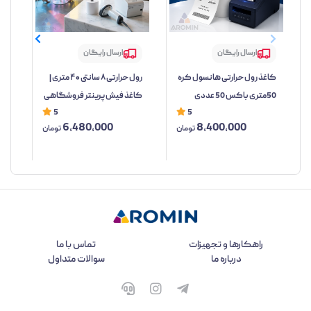
ارسال رایگان
ارسال رایگان
کاغذ رول حرارتی هانسول کره
رول حرارتی ۸ سانتی ۴۰ متری |
50متری باکس 50 عددی
کاغذ فیش‌پرینتر فروشگاهی
حرا
5
5
6,480,000
8,400,000
تومان
تومان
راهکارها و تجهیزات
تماس با ما
درباره ما
سوالات متداول