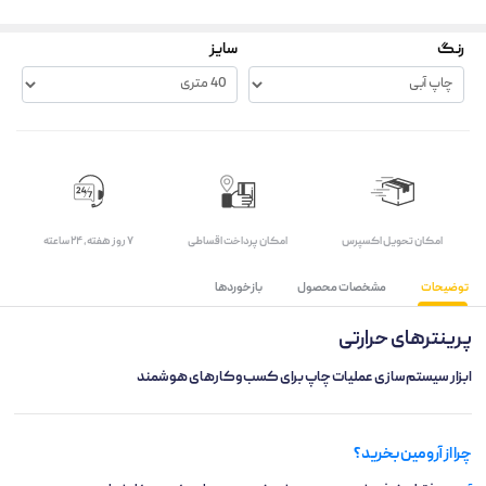
رنگ
سایز
اﻣﮑﺎن ﺗﺤﻮﯾﻞ اﮐﺴﭙﺮس
امکان پرداخت اقساطی
۷ روز ﻫﻔﺘﻪ، ۲۴ ﺳﺎﻋﺘﻪ
توضیحات
مشخصات محصول
بازخوردها
پرینترهای حرارتی
ابزار سیستم‌سازی عملیات چاپ برای کسب‌وکارهای هوشمند
چرا از آرومین بخرید؟