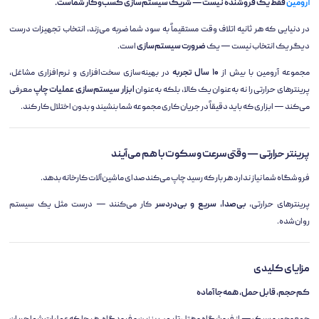
آرومین
فقط یک فروشنده نیست — شریک سیستم‌سازی کسب‌وکار شماست.
در دنیایی که هر ثانیه اتلاف وقت مستقیماً به سود شما ضربه می‌زند، انتخاب تجهیزات درست
دیگر یک انتخاب نیست — یک
ضرورت سیستم‌سازی
است.
مجموعه آرومین با بیش از
۱۰ سال تجربه
در بهینه‌سازی سخت‌افزاری و نرم‌افزاری مشاغل،
پرینترهای حرارتی را نه به‌عنوان یک کالا، بلکه به‌عنوان
ابزار سیستم‌سازی عملیات چاپ
معرفی
می‌کند — ابزاری که باید دقیقاً در جریان کاری مجموعه شما بنشیند و بدون اختلال کار کند.
پرینتر حرارتی — وقتی سرعت و سکوت با هم می‌آیند
فروشگاه شما نیاز ندارد هر بار که رسید چاپ می‌کند صدای ماشین‌آلات کارخانه بدهد.
پرینترهای حرارتی،
بی‌صدا، سریع و بی‌دردسر
کار می‌کنند — درست مثل یک سیستم
روان‌شده.
مزایای کلیدی
کم‌حجم، قابل حمل، همه‌جا آماده