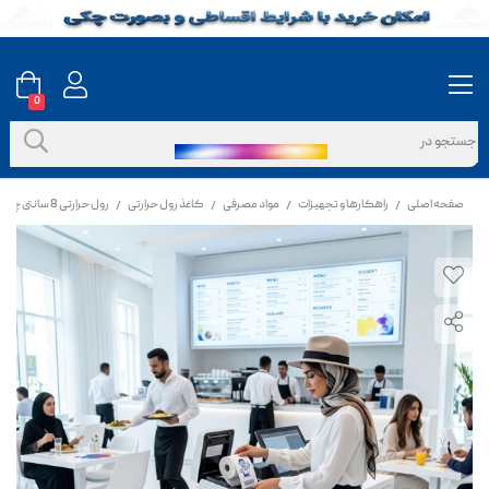
0
صفحه اصلی
راهکارها و تجهیزات
مواد مصرفی
کاغذ رول حرارتی
رول حرارتی 8 سانتی چنمینگ آبی (40 متری)
/
/
/
/