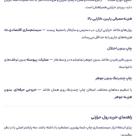
جمع‌وجور و سبک — از فروشگاه و هتل تا پمپ بنزین و فرودگاه، هر جا که عملیات شما جریان
دارد، پرینتر حرارتی همراهتان است.
هزینه مصرفی پایین، کارایی بالا
رول‌های کاغذ حرارتی ارزان، در دسترس و سازگار با محیط زیست —
سیستم‌سازی اقتصادی
که
هزینه‌های جاری را به حداقل می‌رساند.
چاپ بدون اختلال
بدون گیر کردن کاغذ، بدون جوهر تمام‌شده در وسط کار —
عملیات پیوسته
بدون توقف‌های
ناخواسته.
چاپ چندرنگ بدون جوهر
با تنظیم دماهای مختلف، امکان چاپ چندرنگ روی همان کاغذ —
خروجی حرفه‌ای، بدون
هزینه جوهر
.
راهنمای خرید رول حرارتی
برای اینکه ابزار سیستم‌سازی چاپ شما بهترین عملکرد را داشته باشد، سه پارامتر اصلی را در نظر
بگیرید: