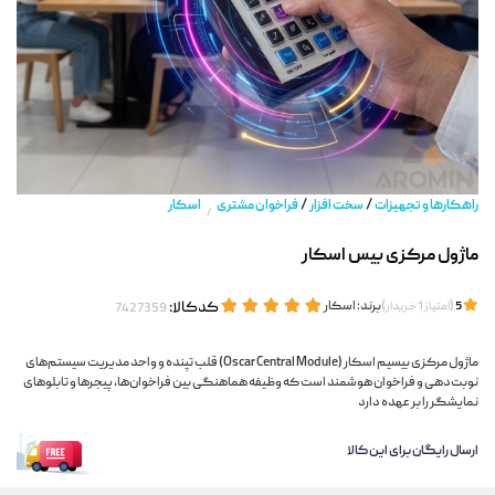
/
/
راهکارها و تجهیزات
سخت افزار
فراخوان مشتری
اسکار
/
ماژول مرکزی بیس اسکار
(
)
برند:
اسکار
کدکالا:
5
امتیاز
1
خریدار
ماژول مرکزی بیسیم اسکار (Oscar Central Module) قلب تپنده و واحد مدیریت سیستم‌های
نوبت‌دهی و فراخوان هوشمند است که وظیفه هماهنگی بین فراخوان‌ها، پیجرها و تابلوهای
نمایشگر را بر عهده دارد
ارسال رایگان برای این کالا