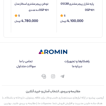
پایه شارژر پیجر مشتری OSCAR
توکن پیجر مشتری اسکار مدل
کنت
OGP101
OGP 101 ده عددی
مدل 101
5
5
4,780,000
4,100,000
تومان
تومان
راهکارها و تجهیزات
تماس با ما
درباره ما
سوالات متداول
مقایسه و بررسی ، انتخاب آسان و خرید آنلاین
آرومین، پیشرو در ارائه ابزارهای سیستم‌سازی کسب‌وکار برای کافه، رستوران، داروخانه و باشگاه، با
هدف ساده کردن مدیریت و افزایش فروش شما. محصولات ما را مقایسه و بررسی کنید، بهترین