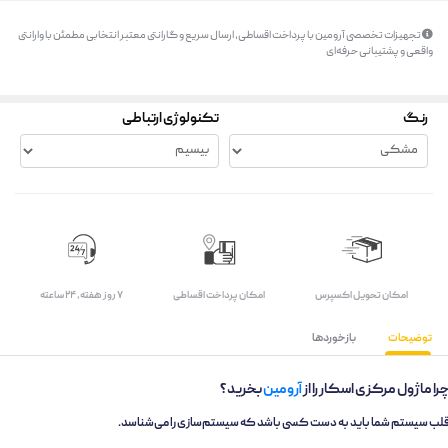
تجهیزات تخصصی آرومین با پرداخت اقساطی، ارسال سریع و گارانتی معتبر انتخابی مطمئن با وارانتی
واقعی و پشتیبانی حرفه‌ای
رنگ
تکنولوژی ارتباطی
اﻣﮑﺎن ﺗﺤﻮﯾﻞ اﮐﺴﭙﺮس
امکان پرداخت اقساطی
۷ روز ﻫﻔﺘﻪ، ۲۴ ﺳﺎﻋﺘﻪ
توضیحات
بازخوردها
را ماژول مرکزی اسکار را از
آرومین
بخرید؟
لب سیستم شما باید به دست کسی باشد که سیستم‌سازی را می‌شناسد.