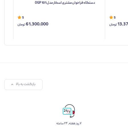
دستگاه فراخوان مشتری اسکار مدل OGP 101
توکن پیجر
5
5
61,300,000
13,3
تومان
تومان
بازگشت به بالا
۷ روز ﻫﻔﺘﻪ، ۲۴ ﺳﺎﻋﺘﻪ