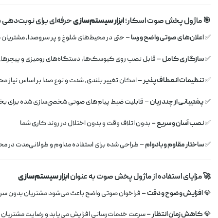
🎯 ماژول پخش صوت اسکار؛
ابزار سیستم‌سازی
حرفه‌ای برای نوبت‌دهی
✅
اعلان‌های صوتی واضح و رسا
– حتی در محیط‌های شلوغ و پر سروصدا، مشتریان ش
✅
سازگاری کامل
– قابل نصب روی کیوسک‌ها، دستگاه‌های رومیزی و پیجرهای ا
✅
تنظیمات انعطاف‌پذیر
– امکان تغییر بلندی، شدت و نوع صدا بر اساس نیاز م
✅
پشتیبانی از چند زبان
– قابلیت ضبط پیام‌های صوتی شخصی‌سازی شده برای ب
✅
نصب آسان و سریع
– بدون اتلاف وقت و بدون اختلال در روند کاری شما
✅
ساختار مقاوم و بادوام
– طراحی شده برای استفاده مداوم و طولانی‌مدت در مح
🚀 مزایای استفاده از ماژول پخش صوت به عنوان
ابزار سیستم‌سازی
💎
افزایش وضوح و دقت
– فراخوان صوتی واضح باعث می‌شود مشتریان بدون سر
💎
کاهش زمان انتظار
– سرعت خدمات‌رسانی افزایش می‌یابد و رضایت مشتریان چ