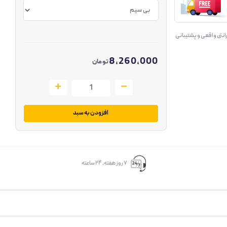
انتی واقعی و پشتیبانی
8,260,000
تومان
افزودن به سبد
۷ روز ﻫﻔﺘﻪ، ۲۴ ﺳﺎﻋﺘﻪ