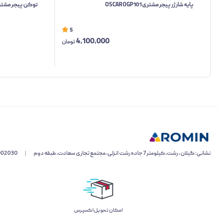
پایه شارژر پیجر مشتری OSCAR OGP101
توکن پیجر مشتری اسکار 
5
4,100,000
تومان
نشانی: گیلان ، رشت، کیلومتر 7 جاده رشت انزلی، مجتمع تجاری سعادت، طبقه دوم
|
002030
اﻣﮑﺎن ﺗﺤﻮﯾﻞ اﮐﺴﭙﺮس