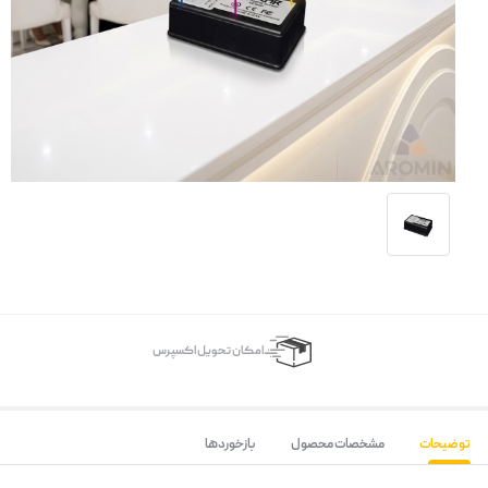
اﻣﮑﺎن ﺗﺤﻮﯾﻞ اﮐﺴﭙﺮس
توضیحات
مشخصات محصول
بازخوردها