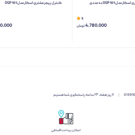
مدل OGP 101 ده عددی
کنترل پیجر مشتری اسکار مدل OGP 101
5
70,000
4,780,000
تومان
01391
|
۷ روز هفته، ۲۴ ساعته پاسخگوی شما هستیم
امکان پرداخت اقساطی