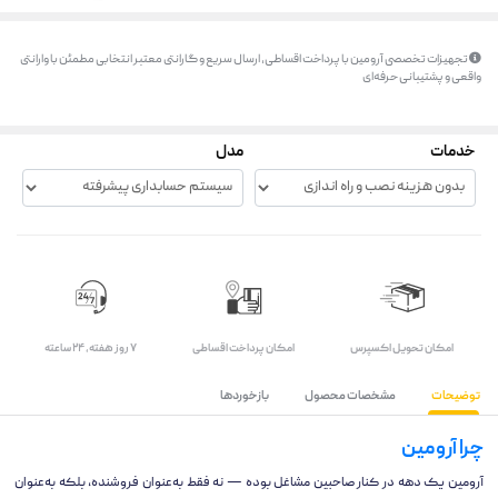
تجهیزات تخصصی آرومین با پرداخت اقساطی، ارسال سریع و گارانتی معتبر انتخابی مطمئن با وارانتی
واقعی و پشتیبانی حرفه‌ای
خدمات
مدل
اﻣﮑﺎن ﺗﺤﻮﯾﻞ اﮐﺴﭙﺮس
امکان پرداخت اقساطی
۷ روز ﻫﻔﺘﻪ، ۲۴ ﺳﺎﻋﺘﻪ
توضیحات
مشخصات محصول
بازخوردها
چرا آرومین
آرومین یک دهه در کنار صاحبین مشاغل بوده — نه فقط به‌عنوان فروشنده، بلکه به‌عنوان