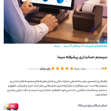
/
/
راهکارها و تجهیزات
نرم افزار
سیما
سیما
/
سیستم حسابداری پیشرفته سیما
(
)
برند:
سیما
کدکالا:
5
امتیاز
1
خریدار
راهکاری تخصصی برای ساماندهی عملیات مالی و کنترل هزینه ‌های مجموعه ‌های غذایی و
رستوران ها است. این نرم‌افزار با یکپارچه‌سازی بخش‌هایی مثل انبار، خرید و فروش، حقوق و
دستمزد و محاسبات مالیاتی، باعث می‌شود کارهای حسابداری با سرعت و دقت خیلی بیشتری
انجام شود
ارسال رایگان برای این کالا