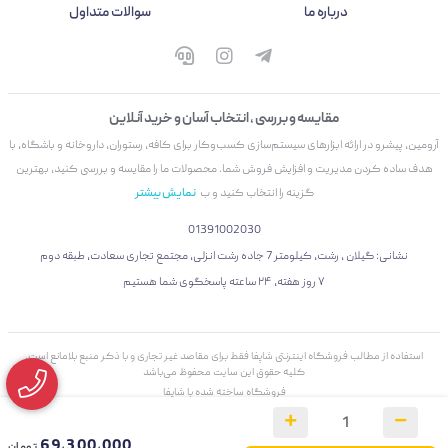
درباره ما
سوالات متداول
مقایسه و بررسی ، انتخاب آسان و خرید آنلاین
آرومین، پیشرو در ارائه ابزارهای سیستم‌سازی کسب‌وکار برای کافه، رستوران، داروخانه و باشگاه، با
هدف ساده کردن مدیریت و افزایش فروش شما. محصولات ما را مقایسه و بررسی کنید، بهترین
گزینه را انتخاب کنید و ب
نمایش بیشتر
01391002030
نشانی: گیلان ، رشت، کیلومتر 7 جاده رشت انزلی، مجتمع تجاری سعادت، طبقه دوم
۷ روز هفته، ۲۴ ساعته پاسخگوی شما هستیم
استفاده از مطالب فروشگاه اینترنتی شاپفا فقط برای مقاصد غیر تجاری و با ذکر منبع بلامانع است.
کليه حقوق اين سايت محفوظ می‌باشد
فروشگاه ساخته شده با شاپفا
69,300,000
تومان