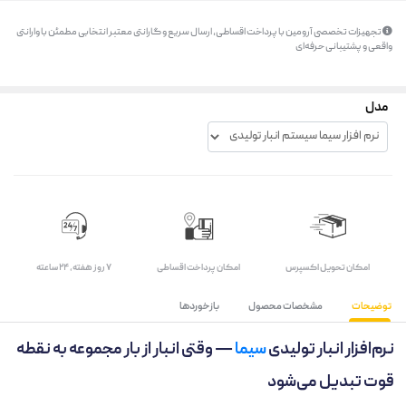
تجهیزات تخصصی آرومین با پرداخت اقساطی، ارسال سریع و گارانتی معتبر انتخابی مطمئن با وارانتی
واقعی و پشتیبانی حرفه‌ای
مدل
اﻣﮑﺎن ﺗﺤﻮﯾﻞ اﮐﺴﭙﺮس
امکان پرداخت اقساطی
۷ روز ﻫﻔﺘﻪ، ۲۴ ﺳﺎﻋﺘﻪ
توضیحات
مشخصات محصول
بازخوردها
نرم‌افزار انبار تولیدی
سیما
— وقتی انبار از بار مجموعه به نقطه
قوت تبدیل می‌شود