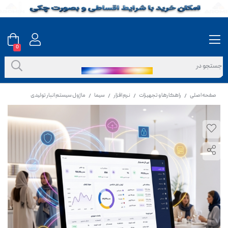
0
صفحه اصلی
راهکارها و تجهیزات
نرم افزار
سیما
ماژول سیستم انبار تولیدی
/
/
/
/