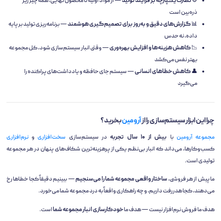
⚙️
نظارت یکپارچه بر فرآیند تولید
— از مواد اولیه تا محصول نهایی، همه چیز زیر
ذره‌بین است
📊
گزارش‌های دقیق و به‌روز برای تصمیم‌گیری هوشمند
— برنامه‌ریزی تولید بر پایه
داده، نه حدس
📉
کاهش هزینه‌ها و افزایش بهره‌وری
— وقتی انبار سیستم‌سازی شود، کل مجموعه
بهتر نفس می‌کشد
👤
کاهش خطاهای انسانی
— سیستم جای حافظه و یادداشت‌های پراکنده را
می‌گیرد
چرا این ابزار سیستم‌سازی را از
آرومین
بخرید؟
مجموعه آرومین
با
بیش از ۱۰ سال تجربه
در سیستم‌سازی
سخت‌افزاری
و
نرم‌افزاری
کسب‌وکارها، می‌داند که انبار بی‌نظم یکی از پرهزینه‌ترین شکاف‌های پنهان در هر مجموعه
تولیدی است.
ما پیش از هر فروشی،
ساختار واقعی مجموعه شما را می‌سنجیم
— ببینیم دقیقاً کجا خطاها رخ
می‌دهند، کجا هدررفت داریم، و چه راهکاری واقعاً به درد مجموعه شما می‌خورد.
هدف ما فروش نرم‌افزار نیست — هدف ما
خودکارسازی انبار مجموعه شما
است.