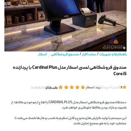
/
/
راهکارها و تجهیزات
سخت افزار
صندوق فروشگاهی
اسکار
/
صندوق فروشگاهی لمسی اسکار مدل Cardinal Plus با پردازنده
Core i5
(
)
برند:
اسکار
کدکالا:
5
امتیاز
1
خریدار
دستگاه صندوق فروشگاهی اسکار مدل CARDINAL PLUS با اطلاع از موجودی کالا ها، از
کمبود و مازاد بودن کالاها جلوگیری خواهد کرد.
این سیستم با تولید گزارش های متنوع و قابل تنظیم به کسب و کار ها کمک می‌کند تا
عملکرد خود را به طور صحیح تحلیل کنند