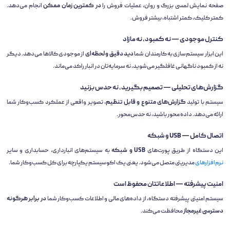
صفحه نمایش لمسی بزرگ و روان، عملیات فروش را
در کمترین زمان ممکن
انجام می‌دهد.
کمتر کلیک، کمتر اشتباه، بیشتر فروش.
کنترل موجودی — نه کمبود، نه مازاد
این ابزار سیستم‌سازی به کارمندان شما
دید دقیق و لحظه‌ای
از موجودی کالاها می‌دهد. دیگر
نه از کمبود ناگهانی غافلگیر می‌شوید، نه سرمایه‌تان در انبار راکد می‌ماند.
گزارش‌های تحلیلی — تصمیم بگیرید، نه حدس بزنید
سیستم با تولید
گزارش‌های متنوع و قابل تنظیم
، تصویر واقعی از عملکرد کسب‌وکار شما
ارائه می‌دهد. داده محور باشید، نه حدس‌محور.
اتصال کامل — USB و شبکه
این دستگاه از طریق پورت‌های
USB و شبکه
به سیستم‌های انبارداری، حسابداری و سایر
نرم‌افزارهای
مدیریتی متصل می‌شود. یعنی یک اکوسیستم یکپارچه برای کل کسب‌وکار شما.
امنیت پیشرفته — اطلاعاتتان محفوظ است
سیستم امنیتی پیشرفته دستگاه، از داده‌های مالی و اطلاعات کسب‌وکار شما
در برابر هرگونه
دسترسی غیرمجاز
محافظت می‌کند.