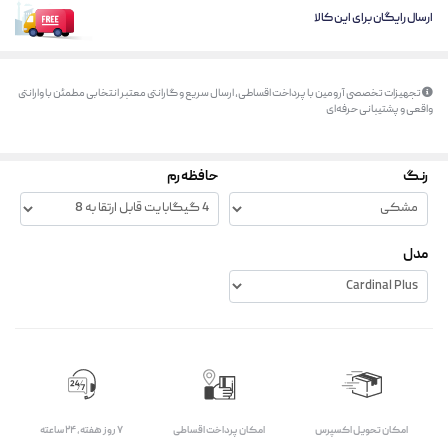
ارسال رایگان برای این کالا
تجهیزات تخصصی آرومین با پرداخت اقساطی، ارسال سریع و گارانتی معتبر انتخابی مطمئن با وارانتی
واقعی و پشتیبانی حرفه‌ای
رنگ
حافظه رم
مدل
اﻣﮑﺎن ﺗﺤﻮﯾﻞ اﮐﺴﭙﺮس
امکان پرداخت اقساطی
۷ روز ﻫﻔﺘﻪ، ۲۴ ﺳﺎﻋﺘﻪ