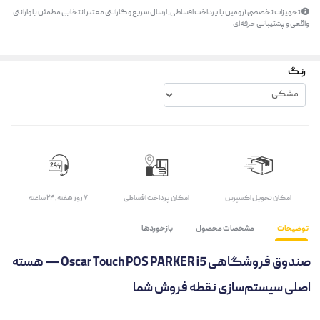
تجهیزات تخصصی آرومین با پرداخت اقساطی، ارسال سریع و گارانتی معتبر انتخابی مطمئن با وارانتی
واقعی و پشتیبانی حرفه‌ای
رنگ
اﻣﮑﺎن ﺗﺤﻮﯾﻞ اﮐﺴﭙﺮس
امکان پرداخت اقساطی
۷ روز ﻫﻔﺘﻪ، ۲۴ ﺳﺎﻋﺘﻪ
توضیحات
مشخصات محصول
بازخوردها
صندوق فروشگاهی Oscar Touch POS PARKER i5 — هسته
اصلی سیستم‌سازی نقطه فروش شما