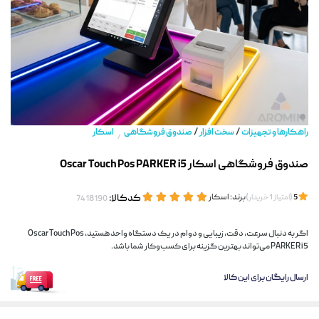
/
/
راهکارها و تجهیزات
سخت افزار
صندوق فروشگاهی
اسکار
/
صندوق فروشگاهی اسکار Oscar Touch Pos PARKER i5
(
)
برند:
اسکار
کدکالا:
5
امتیاز
1
خریدار
اگر به دنبال سرعت، دقت، زیبایی و دوام در یک دستگاه واحد هستید، Oscar Touch Pos
PARKER i5 می‌تواند بهترین گزینه برای کسب‌وکار شما باشد.
ارسال رایگان برای این کالا