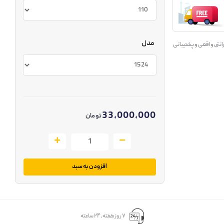
مدل
انتی واقعی و پشتیبانی
33,000,000
تومان
افزودن به سبد
۷ روز ﻫﻔﺘﻪ، ۲۴ ﺳﺎﻋﺘﻪ