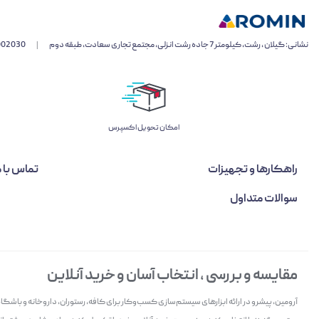
نشانی: گیلان ، رشت، کیلومتر 7 جاده رشت انزلی، مجتمع تجاری سعادت، طبقه دوم
|
002030
اﻣﮑﺎن ﺗﺤﻮﯾﻞ اﮐﺴﭙﺮس
راهکارها و تجهیزات
تماس با م
سوالات متداول
مقایسه و بررسی ، انتخاب آسان و خرید آنلاین
آرومین، پیشرو در ارائه ابزارهای سیستم‌سازی کسب‌وکار برای کافه، رستوران، داروخانه و باش