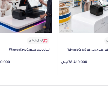
ن
ارسال رایگان
یزی وین کد Wincode C343C
لیبل پرینتر وینکد Wincode C342C
90,000
78,419,000
تومان