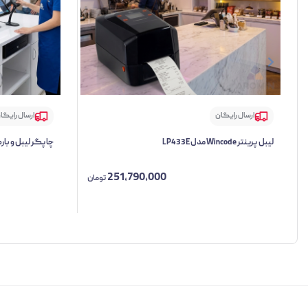
ارسال رایگان
ارسال رایگا
لیبل پرینتر Wincode مدل LP433E
چاپگر لیبل و بارکد روم
251,790,000
تومان