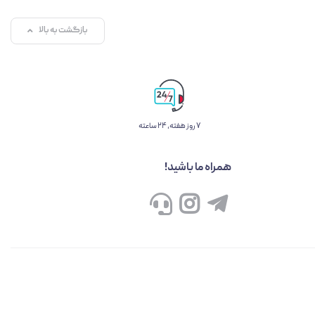
بازگشت به بالا
۷ روز ﻫﻔﺘﻪ، ۲۴ ﺳﺎﻋﺘﻪ
همراه ما باشید!