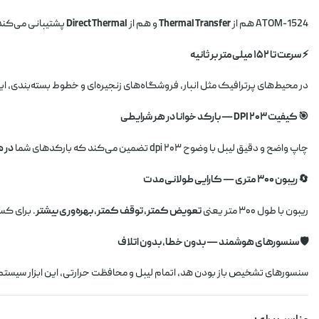
ATOM-1524 هم از
Thermal Transfer
و هم از
Direct Thermal
پشتیبانی می‌کند.
⚡ سرعت تا ۱۵۲ میلی‌متر بر ثانیه
در محیط‌های پرترافیک مثل انبار، فروشگاه‌های زنجیره‌ای و خطوط بسته‌بندی، 
🎯 کیفیت ۲۰۳ DPI — بارکد خوانا در هر شرایطی
چاپ واضح و دقیق لیبل با وضوح ۲۰۳ dpi تضمین می‌کند که بارکدهای شما
در 
🔄 ریبون ۳۰۰ متری — کارایی طولانی‌مدت
ریبون با طول ۳۰۰ متر یعنی
تعویض کمتر، توقف کمتر، بهره‌وری بیشتر
. برای ک
🛡️ سنسورهای هوشمند — بدون خطا، بدون اتلاف
سنسورهای تشخیص باز بودن هد، اتمام لیبل و محافظت حرارتی، این ابزار سیستم