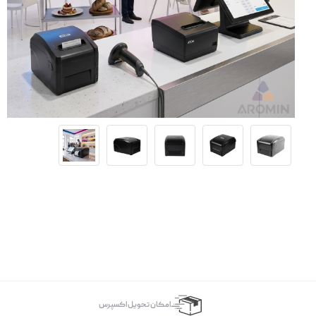
اﻣﮑﺎن ﺗﺤﻮﯾﻞ اﮐﺴﭙﺮس