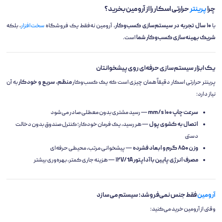
چرا
پرینتر
حرارتی اسکار را از آرومین بخرید؟
با
۱۰ سال تجربه در سیستم‌سازی کسب‌وکار
، آرومین نه‌فقط یک فروشگاه
سخت‌افزار
، بلکه
شریک بهینه‌سازی کسب‌وکار شما
است.
یک ابزار سیستم‌سازی حرفه‌ای روی پیشخوانتان
پرینتر حرارتی اسکار دقیقاً همان چیزی است که یک کسب‌وکار
منظم، سریع و خودکار
به آن
نیاز دارد:
سرعت چاپ ۱۰۰ mm/s
— رسید مشتری بدون معطلی صادر می‌شود
اتصال به کشوی پول
— هر رسید، یک فرمان خودکار؛ کنترل صندوق بدون دخالت
دستی
وزن ۸۵۰ گرم و ابعاد فشرده
— پیشخوانی مرتب، محیطی حرفه‌ای
مصرف انرژی پایین با آداپتور ۱۲V/1A
— هزینه جاری کمتر، بهره‌وری بیشتر
آرومین
فقط جنس نمی‌فروشد؛ سیستم می‌سازد
وقتی از آرومین خرید می‌کنید: