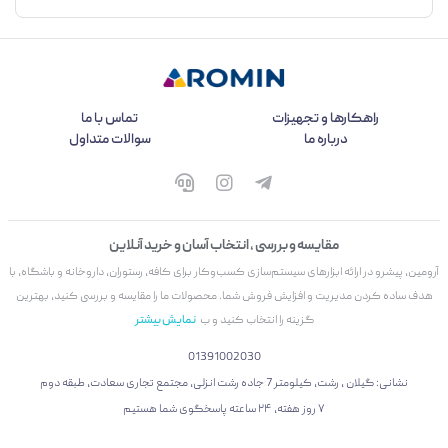
راهکارها و تجهیزات
تماس با ما
درباره ما
سوالات متداول
مقایسه و بررسی ، انتخاب آسان و خرید آنلاین
آرومین، پیشرو در ارائه ابزارهای سیستم‌سازی کسب‌وکار برای کافه، رستوران، داروخانه و باشگاه، با
هدف ساده کردن مدیریت و افزایش فروش شما. محصولات ما را مقایسه و بررسی کنید، بهترین
گزینه را انتخاب کنید و ب
نمایش بیشتر
01391002030
نشانی: گیلان ، رشت، کیلومتر 7 جاده رشت انزلی، مجتمع تجاری سعادت، طبقه دوم
۷ روز هفته، ۲۴ ساعته پاسخگوی شما هستیم