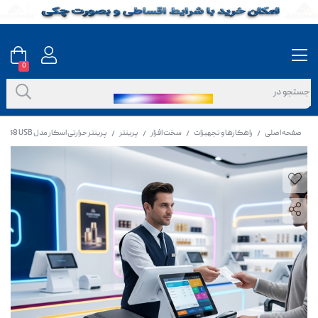
0
صفحه اصلی
راهکارها و تجهیزات
سخت افزار
پرینتر
پرینتر حرارتی اسکار مدل POS58 USB
/
/
/
/