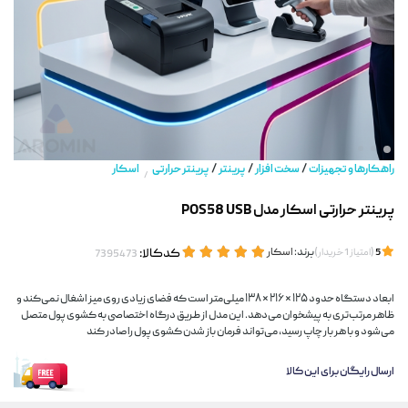
/
/
/
راهکارها و تجهیزات
سخت افزار
پرینتر
پرینتر حرارتی
اسکار
/
پرینتر حرارتی اسکار مدل POS58 USB
(
)
برند:
اسکار
کدکالا:
5
امتیاز
1
خریدار
ابعاد دستگاه حدود ۱۲۵ × ۲۱۶ × ۱۳۸ میلی‌متر است که فضای زیادی روی میز اشغال نمی‌کند و
ظاهر مرتب‌تری به پیشخوان می‌دهد. این مدل از طریق درگاه اختصاصی به کشوی پول متصل
می‌شود و با هر بار چاپ رسید، می‌تواند فرمان باز شدن کشوی پول را صادر کند
ارسال رایگان برای این کالا