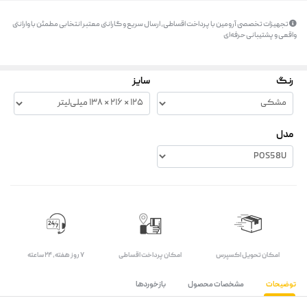
تجهیزات تخصصی آرومین با پرداخت اقساطی، ارسال سریع و گارانتی معتبر انتخابی مطمئن با وارانتی
واقعی و پشتیبانی حرفه‌ای
رنگ
سایز
مدل
اﻣﮑﺎن ﺗﺤﻮﯾﻞ اﮐﺴﭙﺮس
امکان پرداخت اقساطی
۷ روز ﻫﻔﺘﻪ، ۲۴ ﺳﺎﻋﺘﻪ
توضیحات
مشخصات محصول
بازخوردها