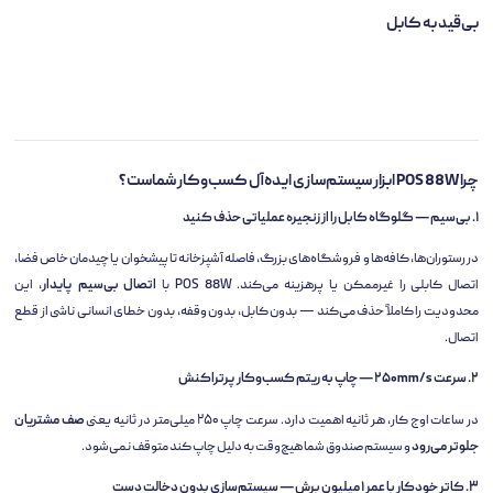
بی‌قید به کابل
چرا POS 88W ابزار سیستم‌سازی ایده‌آل کسب‌وکار شماست؟
۱. بی‌سیم — گلوگاه کابل را از زنجیره عملیاتی حذف کنید
در رستوران‌ها، کافه‌ها و فروشگاه‌های بزرگ، فاصله آشپزخانه تا پیشخوان یا چیدمان خاص فضا،
اتصال کابلی را غیرممکن یا پرهزینه می‌کند. POS 88W با
اتصال بی‌سیم پایدار
، این
محدودیت را کاملاً حذف می‌کند — بدون کابل، بدون وقفه، بدون خطای انسانی ناشی از قطع
اتصال.
۲. سرعت ۲۵۰mm/s — چاپ به ریتم کسب‌وکار پرتراکنش
در ساعات اوج کار، هر ثانیه اهمیت دارد. سرعت چاپ ۲۵۰ میلی‌متر در ثانیه یعنی
صف مشتریان
جلوتر می‌رود
و سیستم صندوق شما هیچ‌وقت به دلیل چاپ کند متوقف نمی‌شود.
۳. کاتر خودکار با عمر ۱ میلیون برش — سیستم‌سازی بدون دخالت دست