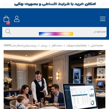
0
صفحه اصلی
راهکارها و تجهیزات
سخت افزار
پرینتر
پرینتر حرارتی اسکار مدل POS88W بی سیم
/
/
/
/