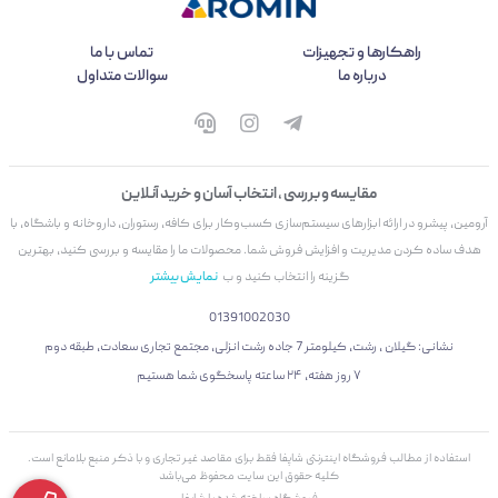
راهکارها و تجهیزات
تماس با ما
درباره ما
سوالات متداول
مقایسه و بررسی ، انتخاب آسان و خرید آنلاین
آرومین، پیشرو در ارائه ابزارهای سیستم‌سازی کسب‌وکار برای کافه، رستوران، داروخانه و باشگاه، با
هدف ساده کردن مدیریت و افزایش فروش شما. محصولات ما را مقایسه و بررسی کنید، بهترین
گزینه را انتخاب کنید و ب
نمایش بیشتر
01391002030
نشانی: گیلان ، رشت، کیلومتر 7 جاده رشت انزلی، مجتمع تجاری سعادت، طبقه دوم
۷ روز هفته، ۲۴ ساعته پاسخگوی شما هستیم
استفاده از مطالب فروشگاه اینترنتی شاپفا فقط برای مقاصد غیر تجاری و با ذکر منبع بلامانع است.
کليه حقوق اين سايت محفوظ می‌باشد