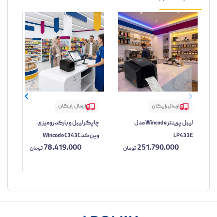
ارسال رایگان
ارسال رایگان
لیبل پرینتر Wincode مدل
چاپگر لیبل و بارکد رومیزی
LP433E
وین کد Wincode C343C
2C
78,419,000
251,790,000
تومان
تومان