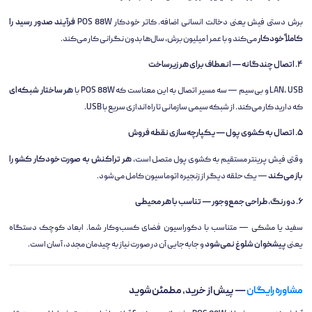
برش دستی فیش یعنی دخالت انسانی اضافه. کاتر خودکار POS 88W
فرآیند صدور رسید را
کاملاً خودکار
می‌کند و با عمر ۱ میلیون برش، سال‌ها بدون نگرانی کار می‌کند.
۴. اتصال چندگانه — انعطاف برای هر زیرساخت
LAN، USB و بی‌سیم — سه مسیر اتصال به این معناست که POS 88W با
هر ساختار شبکه‌ای
که دارید کار می‌کند. از شبکه سیمی سازمانی تا راه‌اندازی سریع با USB.
۵. اتصال به کشوی پول — یکپارچه‌سازی نقطه فروش
وقتی فیش پرینتر مستقیم به کشوی پول متصل است،
هر تراکنش به صورت خودکار کشو را
باز می‌کند
— یک حلقه دیگر از زنجیره اتوماسیون کامل می‌شود.
۶. دو رنگ، طراحی جمع‌وجور — تناسب با هر محیطی
سفید یا مشکی — متناسب با دکوراسیون فضای کسب‌وکار شما. ابعاد کوچک دستگاه
یعنی
پیشخوان شلوغ نمی‌شود
و جابه‌جایی آن در صورت نیاز به چیدمان مجدد، آسان است.
مشاوره رایگان
— پیش از خرید، مطمئن شوید