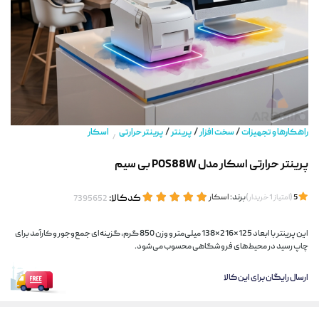
/
/
/
راهکارها و تجهیزات
سخت افزار
پرینتر
پرینتر حرارتی
اسکار
/
پرینتر حرارتی اسکار مدل POS88W بی سیم
(
)
برند:
اسکار
کدکالا:
5
امتیاز
1
خریدار
این پرینتر با ابعاد 125×216×138 میلی‌متر و وزن 850 گرم، گزینه‌ای جمع‌وجور و کارآمد برای
چاپ رسید در محیط‌های فروشگاهی محسوب می‌شود.
ارسال رایگان برای این کالا