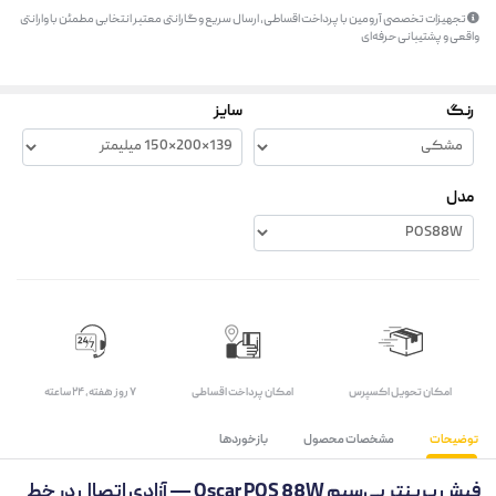
تجهیزات تخصصی آرومین با پرداخت اقساطی، ارسال سریع و گارانتی معتبر انتخابی مطمئن با وارانتی
واقعی و پشتیبانی حرفه‌ای
رنگ
سایز
مدل
اﻣﮑﺎن ﺗﺤﻮﯾﻞ اﮐﺴﭙﺮس
امکان پرداخت اقساطی
۷ روز ﻫﻔﺘﻪ، ۲۴ ﺳﺎﻋﺘﻪ
توضیحات
مشخصات محصول
بازخوردها
فیش پرینتر بی‌سیم Oscar POS 88W — آزادی اتصال در خط