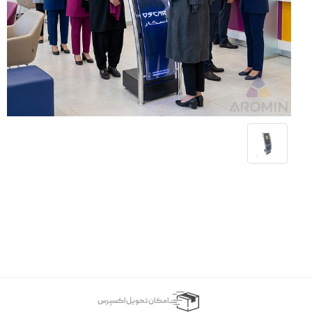
اﻣﮑﺎن ﺗﺤﻮﯾﻞ اﮐﺴﭙﺮس