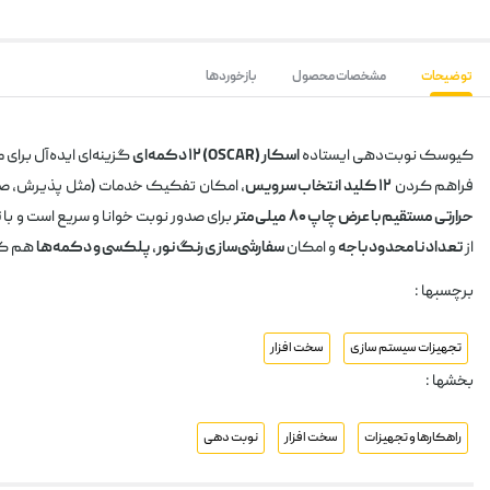
توضیحات
مشخصات محصول
بازخوردها
کیوسک نوبت‌دهی ایستاده
اسکار (OSCAR) ۱۲ دکمه‌ای
گزینه‌ای ایده‌آل برای
فراهم کردن
۱۲ کلید انتخاب سرویس
، امکان تفکیک خدمات (مثل پذیرش، صندوق،
حرارتی مستقیم با عرض چاپ ۸۰ میلی‌متر
برای صدور نوبت خوانا و سریع است و با
ن
از
تعداد نامحدود باجه
و امکان
سفارشی‌سازی رنگ نور، پلکسی و دکمه‌ها
هم کمک
برچسبها :
تجهیزات سیستم سازی
سخت افزار
بخشها :
راهکارها و تجهیزات
سخت افزار
نوبت دهی