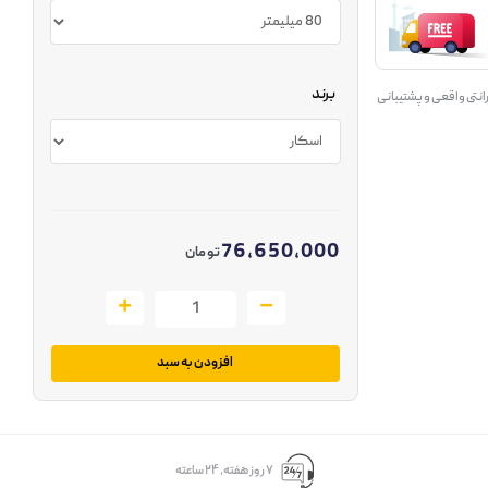
برند
انتی واقعی و پشتیبانی
76,650,000
تومان
افزودن به سبد
۷ روز ﻫﻔﺘﻪ، ۲۴ ﺳﺎﻋﺘﻪ