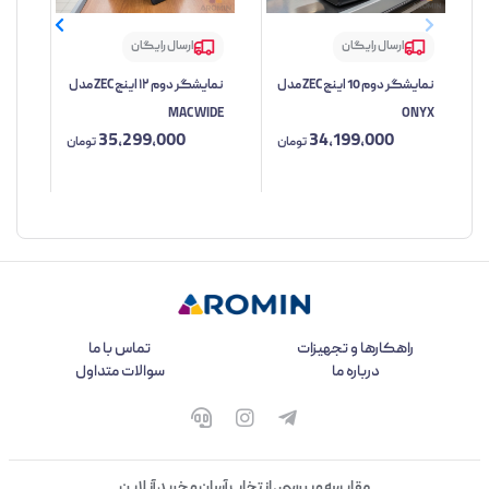
ارسال رایگان
ارسال رایگان
نمایشگر دوم 10 اینچ ZEC مدل
نمایشگر دوم ۱۲ اینچ ZEC مدل
nch
MAC WIDE
ONYX
35,299,000
34,199,000
تومان
تومان
راهکارها و تجهیزات
تماس با ما
درباره ما
سوالات متداول
مقایسه و بررسی ، انتخاب آسان و خرید آنلاین