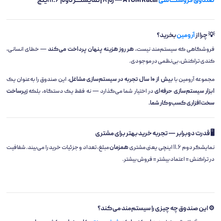
صندوق فروشگاهی
ATOM Racal — رم ۸ | نمایشگر دوم ۱۱.۶ اینچ
💡 چرا از
آرومین
بخرید؟
فروشگاهی که سیستم‌مند نیست،
هر روز هزینه پنهان پرداخت می‌کند
— خطای انسانی،
کندی تراکنش، بی‌نظمی در موجودی.
مجموعه آرومین با
بیش از ۱۰ سال تجربه در سیستم‌سازی مشاغل
، این صندوق را به‌عنوان یک
ابزار سیستم‌سازی حرفه‌ای
در اختیار شما می‌گذارد — نه فقط یک دستگاه، بلکه
زیرساخت
سخت‌افزاری کسب‌وکار شما.
🖥️ قدرت دوبرابر — تجربه خرید بهتر برای مشتری
نمایشگر دوم ۱۱.۶ اینچی یعنی مشتری
همزمان
مبلغ، تعداد و جزئیات خرید را می‌بیند. شفافیت
در تراکنش = اعتماد بیشتر = فروش بیشتر.
⚙️ این صندوق چه چیزی را سیستم‌مند می‌کند؟