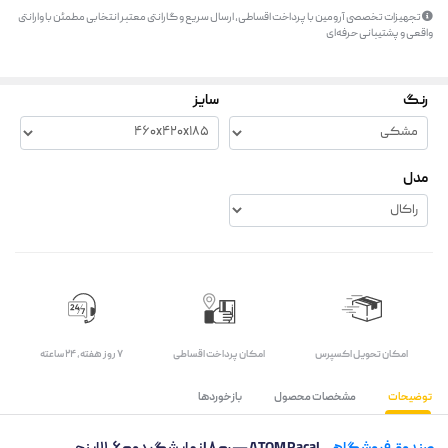
تجهیزات تخصصی آرومین با پرداخت اقساطی، ارسال سریع و گارانتی معتبر انتخابی مطمئن با وارانتی
واقعی و پشتیبانی حرفه‌ای
رنگ
سایز
مدل
اﻣﮑﺎن ﺗﺤﻮﯾﻞ اﮐﺴﭙﺮس
امکان پرداخت اقساطی
۷ روز ﻫﻔﺘﻪ، ۲۴ ﺳﺎﻋﺘﻪ
توضیحات
مشخصات محصول
بازخوردها