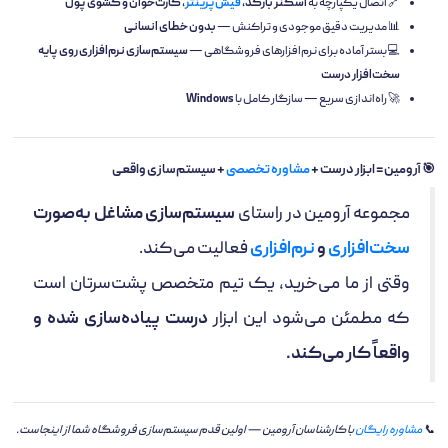
🔗 اتصال یکپارچه به
اسکنر بارکد،
فیش‌پرینتر
، کارت‌خوان و کشوی پول
📊 مدیریت دقیق موجودی و تراکنش —
بدون خطای انسانی
💻 بستر آماده برای نرم‌افزارهای فروشگاهی —
سیستم‌سازی نرم‌افزاری روی پایه
سخت‌افزار درست
🚀 راه‌اندازی سریع — سازگار کامل با
Windows
🎯 آرومین = ابزار درست +
مشاوره تخصصی
+ سیستم‌سازی واقعی
مجموعه آرومین در راستای
سیستم‌سازی مشاغل به‌صورت
سخت‌افزاری
و
نرم‌افزاری
فعالیت می‌کند.
وقتی از ما می‌خرید، یک تیم متخصص پشت‌سرتان است
که مطمئن می‌شود این ابزار
درست پیاده‌سازی شده و
واقعاً کار می‌کند.
📞
مشاوره رایگان
با کارشناسان آرومین — اولین قدم سیستم‌سازی فروشگاه شما از اینجاست.