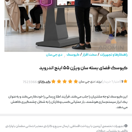
/
/
راهکارها و تجهیزات
سخت افزار
کیوسک
دی جی سان
/
کیوسک فضای بسته سان ویژن ۵۵ اینچ اندروید
(
)
برند:
دی جی سان
کدکالا:
5
امتیاز
1
خریدار
این کیوسک توجه مشتریان را جلب می‌کند، فرآیند اطلاع‌رسانی را خودکار می‌کند و به‌عنوان
یک ابزار سیستم‌سازی هوشمند، بار عملیاتی کسب‌وکارتان را به شکل چشمگیری کاهش
می‌دهد.
تجهیزات تخصصی آرومین با پرداخت اقساطی، ارسال سریع و گارانتی معتبر انتخابی مطمئن با وارانتی
واقعی و پشتیبانی حرفه‌ای