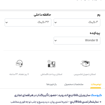
رم
حافظه داخلی
پردازنده
اﻣﮑﺎن ﺗﺤﻮﯾﻞ اﮐﺴﭙﺮس
امکان پرداخت اقساطی
۷ روز ﻫﻔﺘﻪ، ۲۴ ﺳﺎﻋﺘﻪ
توضیحات
مشخصات محصول
بازخوردها
کیوسک
سان‌ویژن ۵۵ اینچ اندروید؛ حضور تأثیرگذار در هر فضای تجاری
🔹
نمایشگر لمسی IR ۵۵ اینچ
– تجربه لمسی روان، دید وسیع و جلب توجه فوری مخاطب