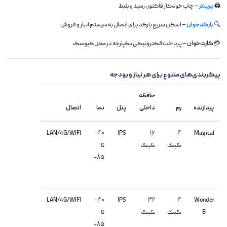
🖨️
پرینتر
– چاپ خودکار فاکتور، رسید و بلیط
🔍
بارکدخوان
– اسکن سریع بارکد برای اتصال به سیستم انبار و فروش
💳
کارت‌خوان
– پرداخت الکترونیکی یکپارچه در محل کیوسک
پیکربندی‌های متنوع برای هر نیاز و بودجه
حافظه
پردازنده
رم
داخلی
پنل
دما
اتصال
LAN/4G/WIFI
۴۰-
IPS
۱۶
۴
Magical
گیگ
گیگ
تا
۸۵+
LAN/4G/WIFI
۴۰-
IPS
۳۲
۴
Wonder
B
گیگ
گیگ
تا
۸۵+