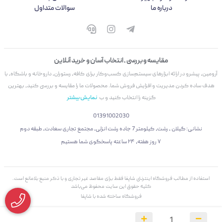
درباره ما
سوالات متداول
مقایسه و بررسی ، انتخاب آسان و خرید آنلاین
آرومین، پیشرو در ارائه ابزارهای سیستم‌سازی کسب‌وکار برای کافه، رستوران، داروخانه و باشگاه، با
هدف ساده کردن مدیریت و افزایش فروش شما. محصولات ما را مقایسه و بررسی کنید، بهترین
گزینه را انتخاب کنید و ب
نمایش بیشتر
01391002030
نشانی: گیلان ، رشت، کیلومتر 7 جاده رشت انزلی، مجتمع تجاری سعادت، طبقه دوم
۷ روز هفته، ۲۴ ساعته پاسخگوی شما هستیم
استفاده از مطالب فروشگاه اینترنتی شاپفا فقط برای مقاصد غیر تجاری و با ذکر منبع بلامانع است.
کليه حقوق اين سايت محفوظ می‌باشد
فروشگاه ساخته شده با شاپفا