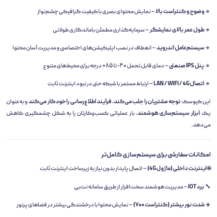
🔹
وضوح و کنتراست بالا
– نمایش محتوای بصری با کیفیت گرافیکی چشم‌نواز
🔹
طول عمر بالای نمایشگر
– سرمایه‌گذاری مطمئن باماندگاری طولانی
🔹
سیستم‌عامل اندروید
– انعطاف در نصب اپلیکیشن‌های اختصاصی و مدیریت آسان محتوا
🔹
پنل IPS صنعتی
– دمای قابل تحمل ۴۰- تا ۸۵+ درجه برای محیط‌های متنوع
🔹
اتصال LAN / WIFI / 4G
– ارتباط مستمر با شبکه حتی در نبود اینترنت ثابت
این کیوسک
توجه مشتریان را جلب می‌کند، فرآیند اطلاع‌رسانی را خودکار می‌کند
و به‌عنوان
یک
ابزار سیستم‌سازی هوشمند
، بار عملیاتی کسب‌وکارتان را به شکل چشمگیری کاهش
می‌دهد.
امکانات سفارشی برای سیستم‌سازی کامل‌تر
🌐
اینترنت داخلی (ماژول 4G)
– اتصال پایدار بدون نیاز به زیرساخت اینترنت ثابت
🔧
برد IOT
– مدیریت هوشمند سخت‌افزار از طریق سامانه نت‌بی
☀️
شدت نور بیشتر (کنتراست ۷۰۰)
– نمایش محتوا با درخشندگی بیشتر در فضاهای پرنور