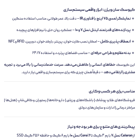
کیوسک سان‌ویژن؛ ابزار واقعی سیستم‌سازی
🔹
نمایشگر لمسی ۷۵ اینچ با فناوری IR
– دقت بالا، عمر طولانی، مناسب استفاده سنگین
🔹
پردازنده‌های قدرتمند اینتل نسل ۷ و ۱۰
– عملکرد روان حتی با نرم‌افزارهای پیچیده
🔹
انعطاف‌پذیری کامل
– امکان نصب کارت‌خوان، پرینتر، بارکدخوان، دوربین، RFID و NFC
🔹
بدنه مقاوم و طراحی حرفه‌ای
– مناسب فضاهای پرتردد و استفاده ۲۴/۷
این کیوسک
خطاهای انسانی را کاهش می‌دهد
،
سرعت خدمات‌رسانی را بالا می‌برد
و
تجربه
مشتری را ارتقا می‌دهد
– دقیقاً همان چیزی که برای سیستم‌سازی واقعی نیاز دارید.
مناسب برای هر کسب‌وکاری
فروشگاه‌های طلا و پوشاک | باشگاه‌های ورزشی | داروخانه‌ها | رستوران و کافی‌شاپ | هتل‌ها |
مراکز درمانی | ادارات و سازمان‌های دولتی
پیکربندی‌های متنوع برای هر بودجه و نیاز
از
Celeron نسل ۷
با رم ۴ گیگ تا
Core i7 نسل ۱۰
با رم ۸ گیگ و حافظه ۲۵۶ گیگ SSD