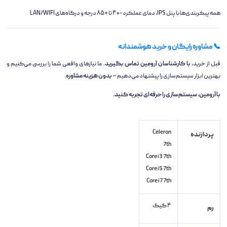
همه پیکربندی‌ها با پنل IPS، دمای عملکرد -۴۰ تا +۸۵ درجه و درگاه‌های LAN/WIFI
📞 مشاوره رایگان و خرید هوشمندانه
قبل از خرید،
با کارشناسان آرومین تماس بگیرید
. ما نیازهای واقعی شما را بررسی می‌کنیم و
بهترین ابزار سیستم‌سازی را پیشنهاد می‌دهیم –
بدون هزینه مشاوره
.
با آرومین، سیستم‌سازی را حرفه‌ای تجربه کنید.
Celeron
پردازنده
7th
Core i3 7th
Core i5 7th
Core i7 7th
۴ گیگ
رم