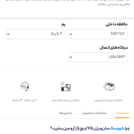
واقعی و پشتیبانی حرفه‌ای
حافظه داخلی
رم
درگاه‌های اتصال
اﻣﮑﺎن ﺗﺤﻮﯾﻞ اﮐﺴﭙﺮس
امکان پرداخت اقساطی
۷ روز ﻫﻔﺘﻪ، ۲۴ ﺳﺎﻋﺘﻪ
توضیحات
مشخصات محصول
بازخوردها
چرا
کیوسک
سان‌ویژن ۷۵ اینچ را از آرومین بخرید؟