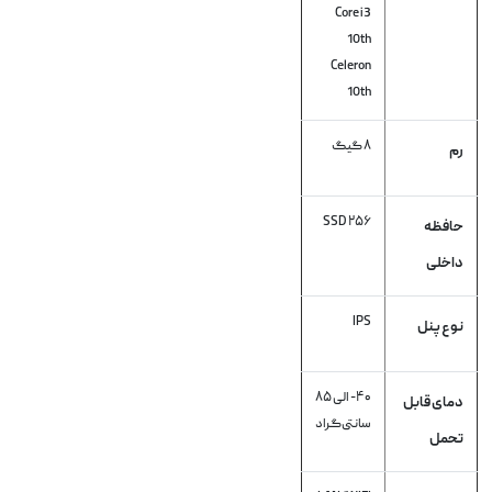
Core i3
10th
Celeron
10th
۸ گیگ
رم
۲۵۶ SSD
حافظه
داخلی
IPS
نوع پنل
۴۰- الی ۸۵
دمای قابل
سانتی‌گراد
تحمل