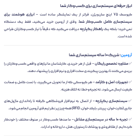
ابزار حرفه‌ای سیستم‌سازی برای کسب‌وکار شما
کیوسک ۷۵ اینچ سان‌ویژن، فراتر از یک نمایشگر ساده است –
ابزاری هوشمند برای
سیستم‌سازی کامل کسب‌وکار شما
. وقتی از آرومین خرید می‌کنید، فقط یک دستگاه
نمی‌خرید؛ بلکه یک
راهکار یکپارچه
دریافت می‌کنید که دقیقاً با نیاز کسب‌وکارتان طراحی
شده است.
آرومین
؛ شریک ۱۰ ساله سیستم‌سازی شما
✅
مشاوره تخصصی رایگان
– قبل از هر خریدی، کارشناسان ما نیازهای واقعی کسب‌وکارتان را
بررسی می‌کنند تا بهترین پیکربندی سخت‌افزاری و نرم‌افزاری را پیشنهاد دهند.
✅
تجهیزات اصل و کارآمد
– هر کیوسکی که از ما تحویل می‌گیرید، با تست کامل و ضمانت
کیفیت ارسال می‌شود. نه تجربه‌وخطا، نه اتلاف هزینه.
✅
سیستم‌سازی یکپارچه
– از اتصال به نرم‌افزار فروشگاهی گرفته تا راه‌اندازی ماژول‌های
جانبی (کارت‌خوان، پرینتر، بارکدخوان، RFID) همه‌چیز زیر نظر تیم فنی آرومین انجام می‌شود.
✅
تجربه ۱۰ ساله در سیستم‌سازی مشاغل
– ما صدها کسب‌وکار در صنوف مختلف را خودکار
کرده‌ایم. از طلافروشی و پوشاک تا رستوران، هتل، داروخانه و ادارات.