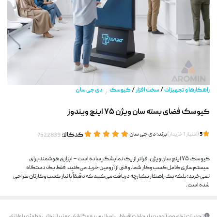
/
/
راهکارها و تجهیزات
سخت افزار
کیوسک
دی جی سان
/
کیوسک فضای بسته سان ویژن ۷۵ اینچ ویندوز
(
)
برند:
دی جی سان
کدکالا:
5
امتیاز
1
خریدار
کیوسک ۷۵ اینچ سان‌ویژن، فراتر از یک نمایشگر ساده است – ابزاری هوشمند برای
سیستم‌سازی کامل کسب‌وکار شما. وقتی از آرومین خرید می‌کنید، فقط یک دستگاه
نمی‌خرید؛ بلکه یک راهکار یکپارچه دریافت می‌کنید که دقیقاً با نیاز کسب‌وکارتان طراحی
شده است.
تجهیزات تخصصی آرومین با پرداخت اقساطی، ارسال سریع و گارانتی معتبر انتخابی مطمئن با وارانتی