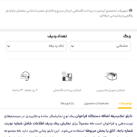
تجهیزات تخصصی آرومین با پرداخت اقساطی، ارسال سریع و گارانتی معتبر انتخابی مطمئن با وارانتی
واقعی و پشتیبانی حرفه‌ای
رنگ
تعداد ردیف
اﻣﮑﺎن ﺗﺤﻮﯾﻞ اﮐﺴﭙﺮس
امکان پرداخت اقساطی
۷ روز ﻫﻔﺘﻪ، ۲۴ ﺳﺎﻋﺘﻪ
توضیحات
مشخصات محصول
بازخوردها
تابلو تک‌ردیفه اضافه دستگاه فراخوان
یک نوع نمایشگر ساده و کاربردی در سیستم‌های
نوبت‌دهی و فراخوان است که معمولاً برای
نمایش یک ردیف اطلاعات شامل شماره نوبت،
شماره باجه، اتاق یا بخش مربوطه
استفاده می‌شود. این تابلو زمانی کاربرد دارد که مجموعه