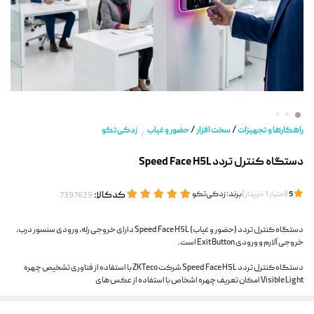
/
/
راهکارها و تجهیزات
سخت افزار
حضور و غیاب
زد‌کی‌تکو
/
دستگاه کنترل تردد Speed Face H5L
(
)
برند:
زد‌کی‌تکو
کدکالا:
5
امتیاز
1
خریدار
دستگاه کنترل تردد (حضور و غیاب) Speed Face H5L دارای خروجی رله، ورودی سنسور درب،
خروجی آلارم و ورودی Exit Button است.
دستگاه کنترل تردد Speed Face H5L شرکت ZKTeco با استفاده از فناوری تشخیص چهره
Visible Light امکان تعریف چهره اشخاص با استفاده از عکس های