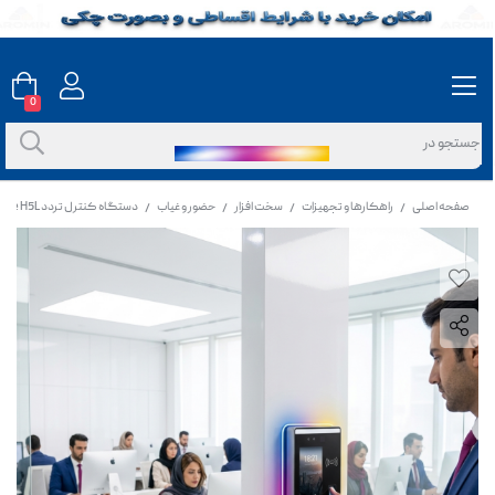
0
صفحه اصلی
راهکارها و تجهیزات
سخت افزار
حضور و غیاب
دستگاه کنترل تردد Speed Face H5L
/
/
/
/