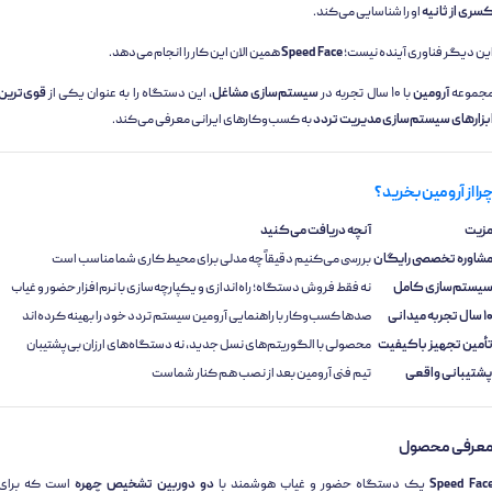
سری از ثانیه
او را شناسایی می‌کند.
ین دیگر فناوری آینده نیست؛
Speed Face
همین الان این کار را انجام می‌دهد.
جموعه
آرومین
با ۱۰ سال تجربه در
سیستم‌سازی مشاغل
، این دستگاه را به عنوان یکی از
قوی‌ترین
بزارهای سیستم‌سازی مدیریت تردد
به کسب‌وکارهای ایرانی معرفی می‌کند.
را از آرومین بخرید؟
زیت
آنچه دریافت می‌کنید
شاوره تخصصی رایگان
بررسی می‌کنیم دقیقاً چه مدلی برای محیط کاری شما مناسب است
یستم‌سازی کامل
نه فقط فروش دستگاه؛ راه‌اندازی و یکپارچه‌سازی با نرم‌افزار حضور و غیاب
تجربه میدانی
صدها کسب‌وکار با راهنمایی آرومین سیستم تردد خود را بهینه کرده‌اند
أمین تجهیز باکیفیت
محصولی با الگوریتم‌های نسل جدید، نه دستگاه‌های ارزان بی‌پشتیبان
شتیبانی واقعی
تیم فنی آرومین بعد از نصب هم کنار شماست
عرفی محصول
Speed Fac
یک دستگاه حضور و غیاب هوشمند با
دو دوربین تشخیص چهره
است که برای