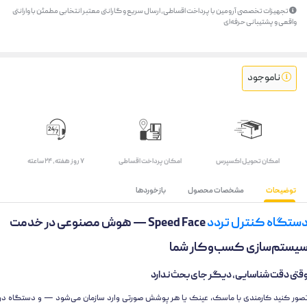
تجهیزات تخصصی آرومین با پرداخت اقساطی، ارسال سریع و گارانتی معتبر انتخابی مطمئن با وارانتی
واقعی و پشتیبانی حرفه‌ای
ناموجود
اﻣﮑﺎن ﺗﺤﻮﯾﻞ اﮐﺴﭙﺮس
امکان پرداخت اقساطی
۷ روز ﻫﻔﺘﻪ، ۲۴ ﺳﺎﻋﺘﻪ
توضیحات
مشخصات محصول
بازخوردها
ستگاه کنترل تردد
Speed Face — هوش مصنوعی در خدمت
یستم‌سازی کسب‌وکار شما
قتی دقت شناسایی، دیگر جای بحث ندارد
صور کنید کارمندی با ماسک، عینک یا هر پوشش صورتی وارد سازمان می‌شود — و دستگاه در