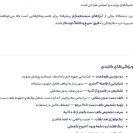
حیط‌های پرتردد و حساس طراحی شده.
ین دستگاه یکی از
ابزارهای سیستم‌سازی
پیشرفته برای کسب‌وکارهایی است که می‌خواهند
دیریت تردد کارکنان را
دقیق، سریع و کاملاً خودکار
کنند.
یژگی‌های کلیدی
دو دوربین هوشمند
— شناسایی چهره حتی با ماسک، عینک و پوشش صورت
شناسایی از فاصله ۳ متری
— بدون نیاز به توقف کامل جلوی دستگاه
تشخیص در کسری از ثانیه
— بدون صف، بدون معطلی
کف دست بدون تماس
— بر اساس سه پارامتر: اندازه دست، شکل رگ‌ها و خطوط کف دست
زاویه تشخیص کف دست تا ۶۰ درجه
— انعطاف کامل در استفاده
سرعت تشخیص کف دست کمتر از ۰.۵ ثانیه
تکنولوژی ضد تقلب
— امنیت واقعی، نه فقط ظاهری
زنگ هشدار و دکمه ورود/خروج کمکی