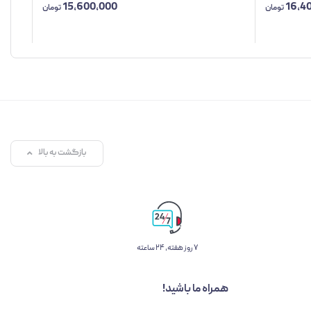
15,600,000
16,4
تومان
تومان
بازگشت به بالا
۷ روز ﻫﻔﺘﻪ، ۲۴ ﺳﺎﻋﺘﻪ
همراه ما باشید!