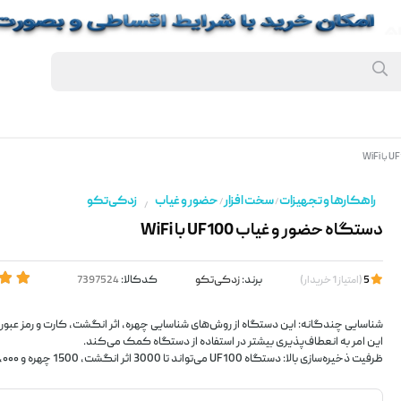
راهکارها و تجهیزات
سخت افزار
حضور و غیاب
زد‌کی‌تکو
/
/
/
دستگاه حضور و غیاب UF100 با WiFi
برند:
زد‌کی‌تکو
کدکالا:
5
(
امتیاز
1
خریدار
)
شناسایی چندگانه: این دستگاه از روش‌های شناسایی چهره, اثر انگشت، کارت و رمز عبور 
این امر به انعطاف‌پذیری بیشتر در استفاده از دستگاه کمک می‌کند.
ظرفیت ذخیره‌سازی بالا: دستگاه UF100 می‌تواند تا 3000 اثر انگشت, 1500 چهره و ۱۰۰,۰۰۰ رکورد تردد