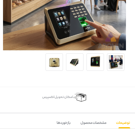
اﻣﮑﺎن ﺗﺤﻮﯾﻞ اﮐﺴﭙﺮس
توضیحات
مشخصات محصول
بازخوردها