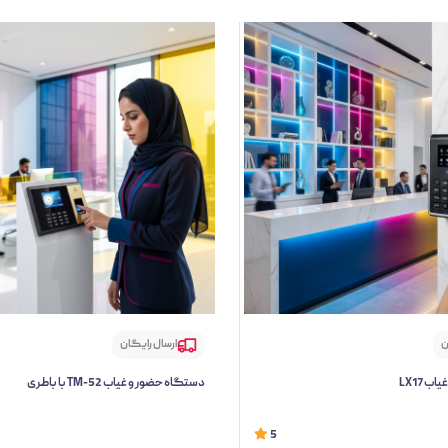
ن
ارسال رایگان
 LX17
دستگاه حضور و غیاب TM-52 با باطری
5