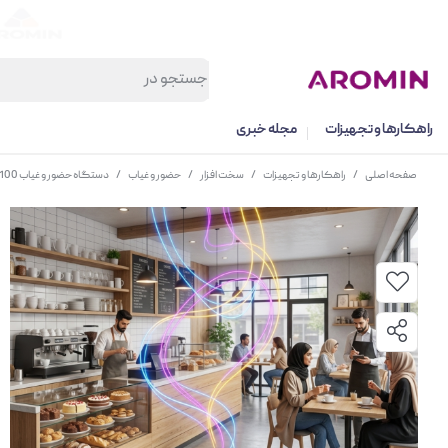
راهکارها و تجهیزات
مجله خبری
صفحه اصلی
/
راهکارها و تجهیزات
/
سخت افزار
/
حضور و غیاب
/
دستگاه حضور و غیاب UF100 با WiFi