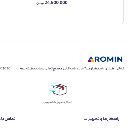
24,500,000
تومان
نشانی: گیلان ، رشت، کیلومتر 7 جاده رشت انزلی، مجتمع تجاری سعادت، طبقه دوم
|
002030
اﻣﮑﺎن ﺗﺤﻮﯾﻞ اﮐﺴﭙﺮس
راهکارها و تجهیزات
تماس با م