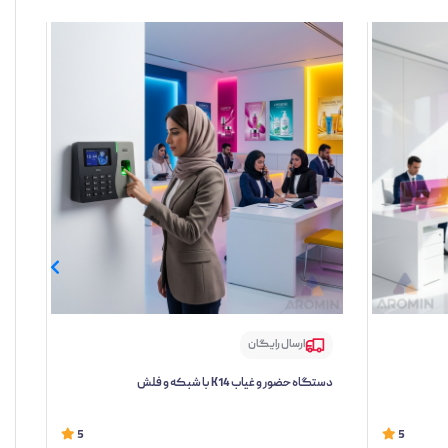
ارسال رایگان
دستگاه حضور و غیاب K14 با شبکه و فلش
دستگ
5
5