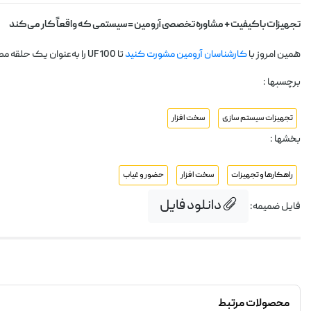
تجهیزات باکیفیت + مشاوره تخصصی آرومین = سیستمی که واقعاً کار می‌کند
همین امروز با
کارشناسان آرومین مشورت کنید
تا UF100 را به‌عنوان یک حلقه مطمئن در سیستم‌سازی مدیریت کارکنان کسب‌وکارتان راه‌اندازی کنید.
برچسبها :
تجهیزات سیستم سازی
سخت افزار
بخشها :
راهکارها و تجهیزات
سخت افزار
حضور و غیاب
دانلود فایل
فایل ضمیمه:
محصولات مرتبط