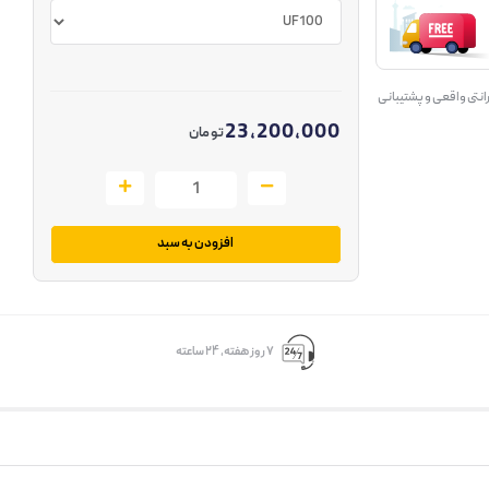
انتی واقعی و پشتیبانی
23,200,000
تومان
افزودن به سبد
۷ روز ﻫﻔﺘﻪ، ۲۴ ﺳﺎﻋﺘﻪ