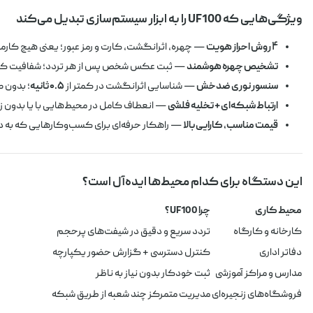
ویژگی‌هایی که UF100 را به ابزار سیستم‌سازی تبدیل می‌کند
۴ روش احراز هویت
— چهره، اثرانگشت، کارت و رمز عبور؛ یعنی هیچ کارمند
تشخیص چهره هوشمند
— ثبت عکس شخص پس از هر تردد؛ شفافیت کامل
سنسور نوری ضدخش
— شناسایی اثرانگشت در کمتر از
۰.۵ ثانیه
؛ بدون 
ارتباط شبکه‌ای + تخلیه فلشی
— انعطاف کامل در محیط‌هایی با یا بدون 
قیمت مناسب، کارایی بالا
— راهکار حرفه‌ای برای کسب‌وکارهایی که به د
این دستگاه برای کدام محیط‌ها ایده‌آل است؟
محیط کاری
چرا UF100؟
کارخانه و کارگاه
تردد سریع و دقیق در شیفت‌های پرحجم
دفاتر اداری
کنترل دسترسی + گزارش حضور یکپارچه
مدارس و مراکز آموزشی
ثبت خودکار بدون نیاز به ناظر
فروشگاه‌های زنجیره‌ای
مدیریت متمرکز چند شعبه از طریق شبکه