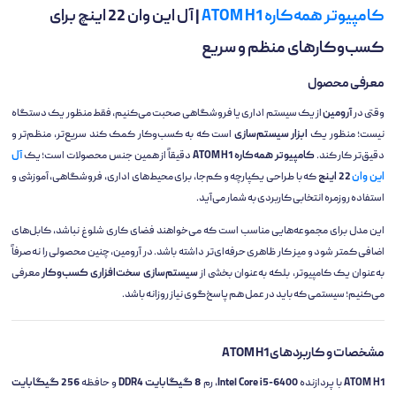
کامپیوتر همه‌کاره
ATOM H1
| آل این وان 22 اینچ برای
کسب‌وکارهای منظم و سریع
معرفی محصول
وقتی در
آرومین
از یک سیستم اداری یا فروشگاهی صحبت می‌کنیم، فقط منظور یک دستگاه
نیست؛ منظور یک
ابزار سیستم‌سازی
است که به کسب‌وکار کمک کند سریع‌تر، منظم‌تر و
دقیق‌تر کار کند.
کامپیوتر همه‌کاره ATOM H1
دقیقاً از همین جنس محصولات است؛ یک
آل
این وان
22 اینچ
که با طراحی یکپارچه و کم‌جا، برای محیط‌های اداری، فروشگاهی، آموزشی و
استفاده روزمره انتخابی کاربردی به شمار می‌آید.
این مدل برای مجموعه‌هایی مناسب است که می‌خواهند فضای کاری شلوغ نباشد، کابل‌های
اضافی کمتر شود و میز کار ظاهری حرفه‌ای‌تر داشته باشد. در آرومین، چنین محصولی را نه صرفاً
به‌عنوان یک کامپیوتر، بلکه به‌عنوان بخشی از
سیستم‌سازی سخت‌افزاری کسب‌وکار
معرفی
می‌کنیم؛ سیستمی که باید در عمل هم پاسخ‌گوی نیاز روزانه باشد.
مشخصات و کاربردهای ATOM H1
ATOM H1
با پردازنده
Intel Core i5-6400
، رم
8 گیگابایت DDR4
و حافظه
256 گیگابایت