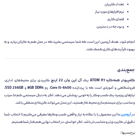
تعداد کاربران
نرم‌افزارهای مورد نیاز
فضای کاری
و بودجه در دسترس
انجام شود. هدف آرومین این است که شما سیستمی بخرید که در عمل هم به کارتان بیاید و به
بهبود فرآیندهای کاری کمک کند.
جمع‌بندی
کامپیوتر همه‌کاره ATOM H1
یک
آل این وان 22 اینچ
کاربردی برای محیط‌های اداری،
فروشگاهی و آموزشی است که با پردازنده
Core i5-6400
، رم
8GB DDR4
و
SSD 256GB
،
نیازهای روزمره یک کسب‌وکار را به‌خوبی پوشش می‌دهد. اگر به‌دنبال سیستمی کم‌جا، مرتب
و مناسب برای سیستم‌سازی محیط کار هستید، این مدل می‌تواند گزینه‌ای منطقی باشد.
در
آرومین
ما این محصول را با نگاه به نیاز واقعی کسب‌وکارها معرفی می‌کنیم تا انتخاب شما
دقیق‌تر، کاربردی‌تر و متناسب‌تر باشد. اگر خواستی، در انتخاب نهایی هم کنار شما هستیم.
برچسبها :