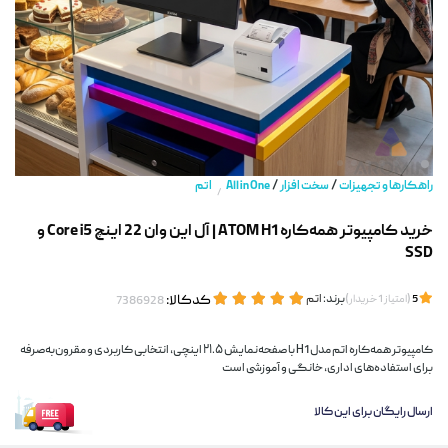
/
/
راهکارها و تجهیزات
سخت افزار
All in One
اتم
/
خرید کامپیوتر همه‌کاره ATOM H1 | آل این وان 22 اینچ Core i5 و
SSD
(
)
برند:
اتم
کدکالا:
5
امتیاز
1
خریدار
کامپیوتر همه‌کاره اتم مدل H1 با صفحه‌نمایش ۲۱.۵ اینچی، انتخابی کاربردی و مقرون‌به‌صرفه
برای استفاده‌های اداری، خانگی و آموزشی است
ارسال رایگان برای این کالا