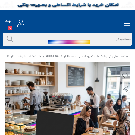
0
صفحه اصلی
راهکارها و تجهیزات
سخت افزار
All in One
خرید کامپیوتر همه‌کاره ATOM H1 | آل این وان 22 اینچ Core i5 و SSD
/
/
/
/