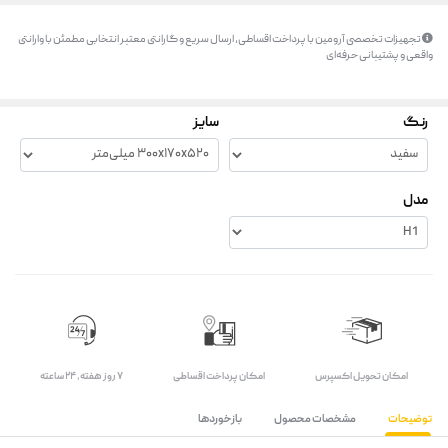
تجهیزات تخصصی آرومین با پرداخت اقساطی، ارسال سریع و گارانتی معتبر انتخابی مطمئن با وارانتی
واقعی و پشتیبانی حرفه‌ای
رنگ
سایز
مدل
اﻣﮑﺎن ﺗﺤﻮﯾﻞ اﮐﺴﭙﺮس
امکان پرداخت اقساطی
۷ روز ﻫﻔﺘﻪ، ۲۴ ﺳﺎﻋﺘﻪ
توضیحات
مشخصات محصول
بازخوردها