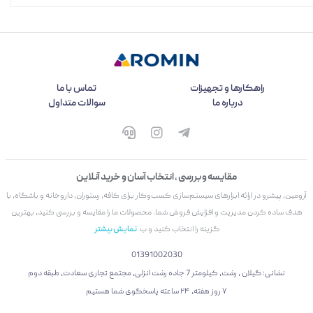
راهکارها و تجهیزات
تماس با ما
درباره ما
سوالات متداول
مقایسه و بررسی ، انتخاب آسان و خرید آنلاین
آرومین، پیشرو در ارائه ابزارهای سیستم‌سازی کسب‌وکار برای کافه، رستوران، داروخانه و باشگاه، با
هدف ساده کردن مدیریت و افزایش فروش شما. محصولات ما را مقایسه و بررسی کنید، بهترین
گزینه را انتخاب کنید و ب
نمایش بیشتر
01391002030
نشانی: گیلان ، رشت، کیلومتر 7 جاده رشت انزلی، مجتمع تجاری سعادت، طبقه دوم
۷ روز هفته، ۲۴ ساعته پاسخگوی شما هستیم