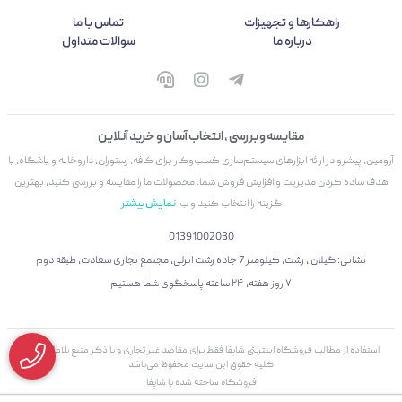
راهکارها و تجهیزات
تماس با ما
درباره ما
سوالات متداول
مقایسه و بررسی ، انتخاب آسان و خرید آنلاین
آرومین، پیشرو در ارائه ابزارهای سیستم‌سازی کسب‌وکار برای کافه، رستوران، داروخانه و باشگاه، با
هدف ساده کردن مدیریت و افزایش فروش شما. محصولات ما را مقایسه و بررسی کنید، بهترین
گزینه را انتخاب کنید و ب
نمایش بیشتر
01391002030
نشانی: گیلان ، رشت، کیلومتر 7 جاده رشت انزلی، مجتمع تجاری سعادت، طبقه دوم
۷ روز هفته، ۲۴ ساعته پاسخگوی شما هستیم
استفاده از مطالب فروشگاه اینترنتی شاپفا فقط برای مقاصد غیر تجاری و با ذکر منبع بلامانع است.
کليه حقوق اين سايت محفوظ می‌باشد
فروشگاه ساخته شده با شاپفا