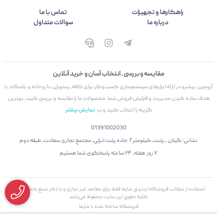
راهکارها و تجهیزات
تماس با ما
درباره ما
سوالات متداول
مقایسه و بررسی ، انتخاب آسان و خرید آنلاین
آرومین، پیشرو در ارائه ابزارهای سیستم‌سازی کسب‌وکار برای کافه، رستوران، داروخانه و باشگاه، با
هدف ساده کردن مدیریت و افزایش فروش شما. محصولات ما را مقایسه و بررسی کنید، بهترین
گزینه را انتخاب کنید و ب
نمایش بیشتر
01391002030
نشانی: گیلان ، رشت، کیلومتر 7 جاده رشت انزلی، مجتمع تجاری سعادت، طبقه دوم
۷ روز هفته، ۲۴ ساعته پاسخگوی شما هستیم
استفاده از مطالب فروشگاه اینترنتی شاپفا فقط برای مقاصد غیر تجاری و با ذکر منبع بلامانع است.
کليه حقوق اين سايت محفوظ می‌باشد
فروشگاه ساخته شده با شاپفا