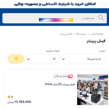
صفحه اصلی
برچسب‌ها
فیش پرینتر
/
/
فیش پرینتر
ترتیب
تعداد نمایش
ارسال رایگان
فیش پرینتر ZEC مدل ZP330
5
13,189,000
تومان