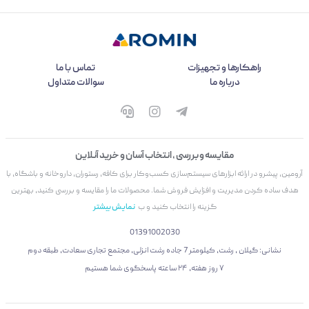
راهکارها و تجهیزات
تماس با ما
درباره ما
سوالات متداول
مقایسه و بررسی ، انتخاب آسان و خرید آنلاین
آرومین، پیشرو در ارائه ابزارهای سیستم‌سازی کسب‌وکار برای کافه، رستوران، داروخانه و باشگاه، با
هدف ساده کردن مدیریت و افزایش فروش شما. محصولات ما را مقایسه و بررسی کنید، بهترین
گزینه را انتخاب کنید و ب
نمایش بیشتر
01391002030
نشانی: گیلان ، رشت، کیلومتر 7 جاده رشت انزلی، مجتمع تجاری سعادت، طبقه دوم
۷ روز هفته، ۲۴ ساعته پاسخگوی شما هستیم