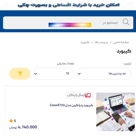
صفحه اصلی
برچسب‌ها
کیبورد
/
/
کیبورد
ترتیب
تعداد نمایش
ارسال رایگان
کیبورد ردراگون مدل Cove K733
5
4,740,000
تومان