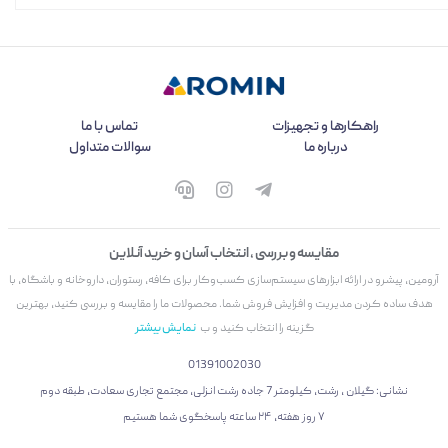
راهکارها و تجهیزات
تماس با ما
درباره ما
سوالات متداول
مقایسه و بررسی ، انتخاب آسان و خرید آنلاین
آرومین، پیشرو در ارائه ابزارهای سیستم‌سازی کسب‌وکار برای کافه، رستوران، داروخانه و باشگاه، با
هدف ساده کردن مدیریت و افزایش فروش شما. محصولات ما را مقایسه و بررسی کنید، بهترین
گزینه را انتخاب کنید و ب
نمایش بیشتر
01391002030
نشانی: گیلان ، رشت، کیلومتر 7 جاده رشت انزلی، مجتمع تجاری سعادت، طبقه دوم
۷ روز هفته، ۲۴ ساعته پاسخگوی شما هستیم