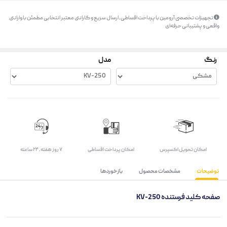
تجهیزات تخصصی آرومین با پرداخت اقساطی، ارسال سریع و گارانتی معتبر انتخابی مطمئن با وارانتی
واقعی و پشتیبانی حرفه‌ای
رنگ
مدل
اﻣﮑﺎن ﺗﺤﻮﯾﻞ اﮐﺴﭙﺮس
امکان پرداخت اقساطی
۷ روز ﻫﻔﺘﻪ، ۲۴ ﺳﺎﻋﺘﻪ
توضیحات
مشخصات محصول
بازخوردها
صفحه کلید فرستنده KV-250