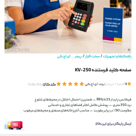
/
/
راهکارها و تجهیزات
سخت افزار
پیجر
ای اچ کی
/
صفحه کلید فرستنده KV-250
(
)
برند:
ای اچ کی
کدکالا:
5
امتیاز
1
خریدار
فرکانس پایدار 433 MHz ← کمترین احتمال اختلال در محیط‌های شلوغ
برد 350 متری ← پوشش کامل اکثر فضاهای تجاری و خدماتی
مقاومت 90٪ در برابر رطوبت ← مناسب آشپزخانه‌های صنعتی و محیط‌های مرطوب
ارسال رایگان برای این کالا