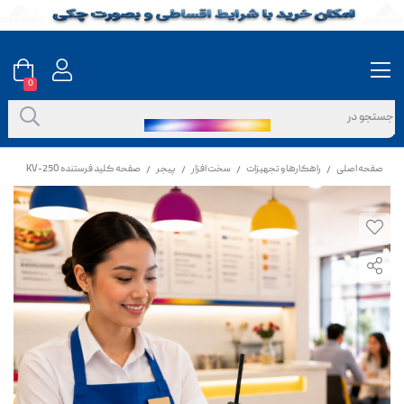
0
صفحه اصلی
راهکارها و تجهیزات
سخت افزار
پیجر
صفحه کلید فرستنده KV-250
/
/
/
/