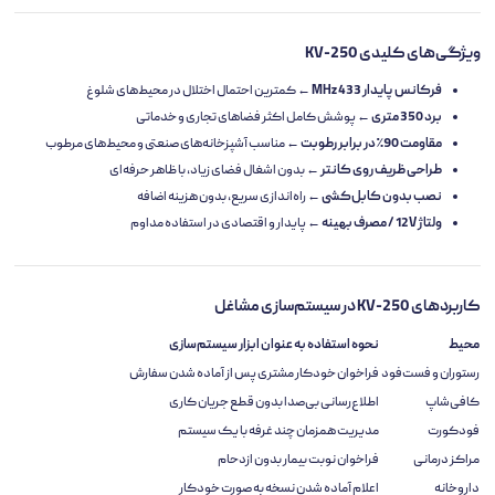
ویژگی‌های کلیدی KV-250
فرکانس پایدار 433 MHz
← کمترین احتمال اختلال در محیط‌های شلوغ
برد 350 متری
← پوشش کامل اکثر فضاهای تجاری و خدماتی
مقاومت 90٪ در برابر رطوبت
← مناسب آشپزخانه‌های صنعتی و محیط‌های مرطوب
طراحی ظریف روی کانتر
← بدون اشغال فضای زیاد، با ظاهر حرفه‌ای
نصب بدون کابل‌کشی
← راه‌اندازی سریع، بدون هزینه اضافه
ولتاژ 12V / مصرف بهینه
← پایدار و اقتصادی در استفاده مداوم
کاربردهای KV-250 در سیستم‌سازی مشاغل
محیط
نحوه استفاده به عنوان ابزار سیستم‌سازی
رستوران و فست‌فود
فراخوان خودکار مشتری پس از آماده شدن سفارش
کافی‌شاپ
اطلاع‌رسانی بی‌صدا بدون قطع جریان کاری
فودکورت
مدیریت همزمان چند غرفه با یک سیستم
مراکز درمانی
فراخوان نوبت بیمار بدون ازدحام
داروخانه
اعلام آماده شدن نسخه به صورت خودکار