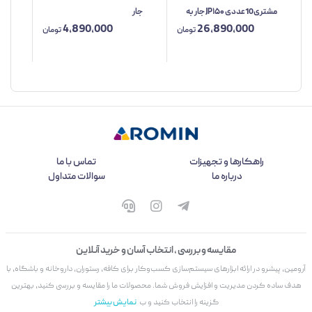
مشتری10عددی JP۱۵۰ جار به
جار
۱۰۰
4,890,000
26,890,000
همراه پایه شارژر
تومان
تومان
راهکارها و تجهیزات
تماس با ما
درباره ما
سوالات متداول
مقایسه و بررسی ، انتخاب آسان و خرید آنلاین
آرومین، پیشرو در ارائه ابزارهای سیستم‌سازی کسب‌وکار برای کافه، رستوران، داروخانه و باشگاه، با
هدف ساده کردن مدیریت و افزایش فروش شما. محصولات ما را مقایسه و بررسی کنید، بهترین
گزینه را انتخاب کنید و ب
نمایش بیشتر