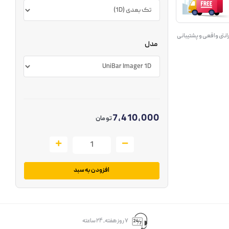
انتی واقعی و پشتیبانی
مدل
7,410,000
تومان
افزودن به سبد
۷ روز ﻫﻔﺘﻪ، ۲۴ ﺳﺎﻋﺘﻪ