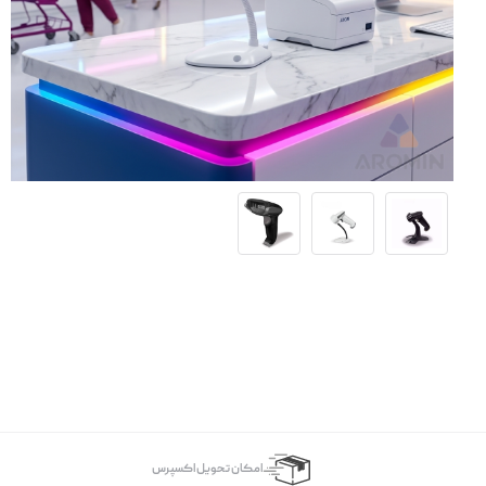
اﻣﮑﺎن ﺗﺤﻮﯾﻞ اﮐﺴﭙﺮس