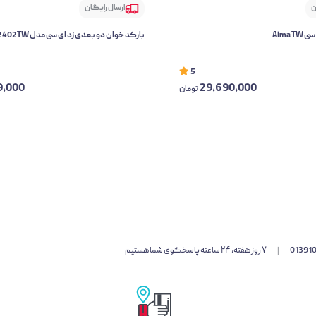
ن
ارسال رایگان
Alma 
بارکد خوان دو بعدی زد ای سی مدل 2402TW
5
9,000
29,690,000
تومان
01391
|
۷ روز هفته، ۲۴ ساعته پاسخگوی شما هستیم