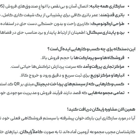
سازگاری همه‌جانبه:
اتصال آسان و بی‌نقص با انواع صندوق‌های فروش (POS)، لپ‌تاپ و کامپیوتر.
باتری قدرتمند:
عمر باتری کافی برای پشتیبانی از یک شیفت کاری کامل، بدو
طراحی ارگونومیک:
کاربری راحت و بدون خستگی دست حتی در استفاده‌
برد و پایداری سیگنال:
اطمینان از ارتباط پایدار و برد مناسب حتی در فضاها
این دستگاه برای چه کسب‌وکارهایی ایده‌آل است؟
فروشگاه‌ها و سوپرمارکت‌ها
با حجم فروش بالا.
مراکز تجاری پررفت‌وآمد
که سرعت پردازش تراکنش‌ها حیاتی است.
انبارها و مراکز توزیع
برای ثبت سریع و دقیق ورود و خروج کالا.
کسب‌وکارهایی که از سیستم‌های پرداخت دیجیتال
مبتنی بر QR کد استفاده می‌کنند.
تمامی مجموعه‌هایی
که قصد دارند فرآیند فروش و مدیریت موجودی خود را
همین الان مشاوره رایگان دریافت کنید!
آیا در مورد سازگاری این بارکدخوان پیشرفته با سیستم فروشگاهی فعلی خود تر
کارشناسان مجرب مجموعه آرومین آماده‌اند تا به صورت
کاملاً رایگان
، نیازهای خ