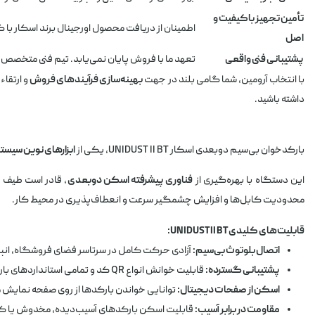
تأمین تجهیز باکیفیت و
اطمینان از دریافت محصول اورجینال برند اسکار با گا
اصل
پشتیبانی فنی واقعی
تعهد ما با فروش پایان نمی‌یابد. تیم فنی متخصص آروم
با انتخاب آرومین، شما گامی بلند در جهت
بهینه‌سازی فرآیندهای فروش
و ارتقا
داشته باشید.
بارکدخوان بی‌سیم دوبعدی اسکار UNIDUST II BT، یکی از
ابزارهای نوین سیس
این دستگاه با بهره‌گیری از
فناوری پیشرفته اسکن دوبعدی
، قادر است طیف وسیعی از بارکدهای خ
محدودیت کابل‌ها و افزایش چشمگیر سرعت و انعطاف‌پذیری در محیط کار.
قابلیت‌های کلیدی UNIDUST II BT:
اتصال بلوتوث بی‌سیم:
آزادی حرکت کامل در سرتاسر فضای فروشگاه، انبار
پشتیبانی گسترده:
قابلیت خوانش انواع QR کد و تمامی استانداردهای بارکدهای دوبعدی.
اسکن از صفحات دیجیتال:
توانایی خواندن بارکدها از روی صفحه نمایش م
مقاومت در برابر آسیب:
قابلیت اسکن بارکدهای آسیب‌دیده، مخدوش یا ک