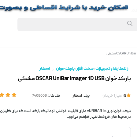
راهکارها و تجهیزات
سخت افزار
بارکدخوان
اسکار
/
/
/
بارکدخوان OSCAR UniBar Imager 1D USB مشکی
برند:
اسکار
کدکالا:
5
(
امتیاز
1
خریدار
)
بارکدخوان نوری« UNIBAR I» دارای قابلیت خوانش اتوماتیک بارکد است که برای ک
در محیط های فروشگاهی را فراهم می‌آورد.