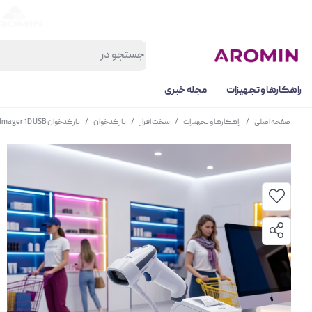
راهکارها و تجهیزات
مجله خبری
صفحه اصلی
/
راهکارها و تجهیزات
/
سخت افزار
/
بارکدخوان
/
بارکدخوان OSCAR UniBar Imager 1D USB مشکی