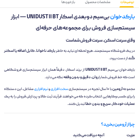
توضیحات
مشخصات محصول
بازخوردها
بارکدخوان
بی‌سیم دوبعدی اسکار UNIDUST II BT — ابزار
سیستم‌سازی فروش برای مجموعه‌های حرفه‌ای
وقتی سرعت اسکن، سرعت فروش شماست
در یک فروشگاه سیستم‌مند، هیچ لحظه‌ای نباید به خاطر
بارکد ناخوانا، کابل اضافه یا اسکنر
کُند
از دست برود.
بارکدخوان بی‌سیم
UNIDUST II BT
از برند اسکار، دقیقاً همان ابزار سیستم‌سازی فروشگاهی
است که خط فروش شما را
روان، دقیق و بدون وقفه
نگه می‌دارد.
مجموعه
آرومین
با ۱۰ سال تجربه در سیستم‌سازی
سخت‌افزاری
و
نرم‌افزاری
مشاغل، این دستگاه
را برای کسب‌وکارهایی انتخاب کرده که می‌خواهند فرآیند ثبت کالا و پردازش فروش را به یک
عملیات خودکار، سریع و بدون خطا
تبدیل کنند.
چرا از آرومین بخرید؟
مزیت
آنچه دریافت می‌کنید