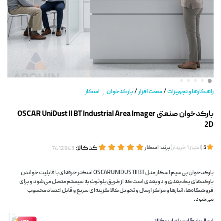
/
/
راهکارها و تجهیزات
سخت افزار
بارکدخوان
اسکار
/
بارکدخوان صنعتی OSCAR UniDust II BT Industrial Area Imager
2D
(
)
برند:
اسکار
کدکالا:
5
امتیاز
1
خریدار
بارکدخوان بی‌سیم اسکار مدل OSCAR UNIDUSTII BT اسکنر حرفه‌ای با قابلیت خواندن
بارکدهای یک‌بعدی و دوبعدی است که از طریق بلوتوث به سیستم متصل می‌شود و برای
فروشگاه‌ها، انبارها و مراکز ارسال و تحویل کالا گزینه‌ای سریع و قابل‌اعتماد محسوب
می‌شود.