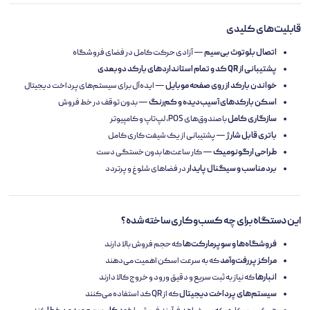
قابلیت‌های کلیدی
اتصال بلوتوث بی‌سیم
— آزادی حرکت کامل در فضای فروشگاه
پشتیبانی از QR کد و تمام استانداردهای بارکد دوبعدی
خواندن بارکد از روی صفحه موبایل
— ایده‌آل برای سیستم‌های پرداخت دیجیتال
اسکن بارکدهای آسیب‌دیده و کم‌رنگ
— بدون توقف در خط فروش
سازگاری کامل
با صندوق‌های POS، لپ‌تاپ و کامپیوتر
باتری قابل شارژ
— پشتیبانی از یک شیفت کاری کامل
طراحی ارگونومیک
— کار ساعت‌ها بدون خستگی دست
برد مناسب و سیگنال پایدار
در فضاهای شلوغ و پرتردد
این دستگاه برای چه کسب‌وکاری ساخته شده؟
فروشگاه‌ها و سوپرمارکت‌ها
که حجم فروش بالا دارند
مراکز پررفت‌وآمد
که به سرعت اسکن اهمیت می‌دهند
انبارها
که نیاز به ثبت سریع و دقیق ورود و خروج کالا دارند
سیستم‌های پرداخت دیجیتال
که از QR کد استفاده می‌کنند