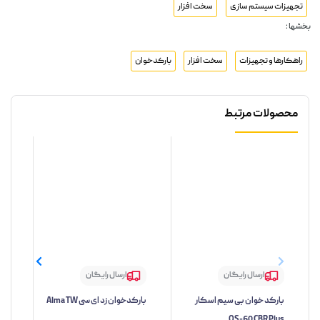
تجهیزات سیستم سازی
سخت افزار
بخشها :
راهکارها و تجهیزات
سخت افزار
بارکدخوان
محصولات مرتبط
ارسال رایگان
ارسال رایگان
بارکد خوان بی سیم اسکار
بارکدخوان زد ای سی Alma TW
بار
OS-60 CBR Plus
مدل TW