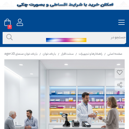
0
صفحه اصلی
راهکارها و تجهیزات
سخت افزار
بارکدخوان
بارکدخوان صنعتی OSCAR UniDust II BT Industrial Area Imager 2D
/
/
/
/