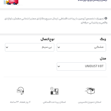
ارسال رایگان برای این کالا
تجهیزات تخصصی آرومین با پرداخت اقساطی، ارسال سریع و گارانتی معتبر انتخابی مطمئن با وارانتی
واقعی و پشتیبانی حرفه‌ای
رنگ
نوع اتصال
مدل
اﻣﮑﺎن ﺗﺤﻮﯾﻞ اﮐﺴﭙﺮس
امکان پرداخت اقساطی
۷ روز ﻫﻔﺘﻪ، ۲۴ ﺳﺎﻋﺘﻪ