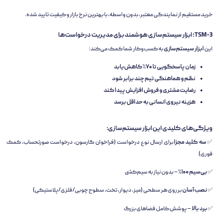
خرید مستقیم از نمایندگی معتبر، بدون واسطه، با بهترین نرخ بازار و کیفیت تایید شده.
TSM-3؛ ابزار سیستم‌سازی هوشمند برای مدیریت درخواست‌ها
این
ابزار سیستم‌سازی
به کسب‌وکار شما کمک می‌کند:
زمان پاسخگویی تا ۷۰٪ کاهش یابد
نظم و هماهنگی تیم چند برابر شود
رضایت مشتری و فروش افزایش پیدا کند
هزینه نیروی انسانی به حداقل برسد
ویژگی‌های کلیدی این ابزار سیستم‌سازی:
✅
سه کلید مجزا
برای ارسال نوع درخواست (فراخوان گارسون، درخواست صورتحساب، کمک
فوری)
✅
بی‌سیم ۱۰۰٪
– بدون نیاز به سیم‌کشی
✅
نصب آسان
بر روی هر سطحی (میز، دیوار، تخت، سطوح چوبی/فلزی/پلاستیکی)
✅
برد بالا
– پوشش کامل فضاهای بزرگ