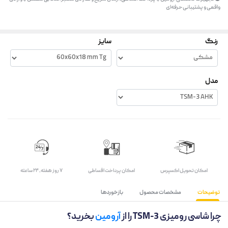
واقعی و پشتیبانی حرفه‌ای
رنگ
سایز
مدل
اﻣﮑﺎن ﺗﺤﻮﯾﻞ اﮐﺴﭙﺮس
امکان پرداخت اقساطی
۷ روز ﻫﻔﺘﻪ، ۲۴ ﺳﺎﻋﺘﻪ
توضیحات
مشخصات محصول
بازخوردها
چرا شاسی رومیزی TSM-3 را از
آرومین
بخرید؟