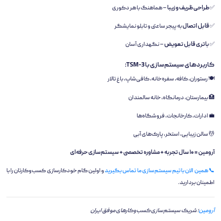
✅
طراحی ظریف و زیبا
– هماهنگ با هر دکوری
✅
قابل اتصال
به پیجر ساعتی و تابلو نمایشگر
✅
باتری قابل تعویض
– نگهداری آسان
کاربردهای سیستم‌سازی با TSM-3:
🍽️ رستوران، کافه، سفره‌خانه، کافی‌شاپ، باغ تالار
🏥 بیمارستان، درمانگاه، خانه سالمندان
💼 ادارات، کارخانجات، فروشگاه‌ها
💆 سالن زیبایی، استخر، پارک‌های آبی
آرومین = ۱۰ سال تجربه + مشاوره تخصصی + سیستم‌سازی حرفه‌ای
📞 همین الان با تیم سیستم‌سازی ما تماس بگیرید
و اولین گام خودکارسازی کسب‌وکارتان را با
اطمینان بردارید.
آرومین
؛ شریک سیستم‌سازی کسب‌وکارهای موفق ایران