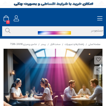
0
صفحه اصلی
راهکارها و تجهیزات
سخت افزار
پیجر
شاسی رومیزی TSM-3 AHK
/
/
/
/