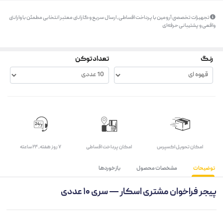
تجهیزات تخصصی آرومین با پرداخت اقساطی، ارسال سریع و گارانتی معتبر انتخابی مطمئن با وارانتی
واقعی و پشتیبانی حرفه‌ای
رنگ
تعداد توکن
اﻣﮑﺎن ﺗﺤﻮﯾﻞ اﮐﺴﭙﺮس
امکان پرداخت اقساطی
۷ روز ﻫﻔﺘﻪ، ۲۴ ﺳﺎﻋﺘﻪ
توضیحات
مشخصات محصول
بازخوردها
پیجر فراخوان مشتری اسکار — سری ۱۰ عددی