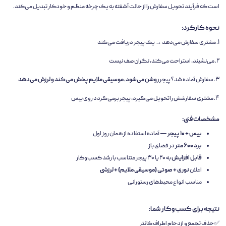
است که فرآیند تحویل سفارش را از حالت آشفته به یک چرخه منظم و خودکار تبدیل می‌کند.
نحوه کارکرد:
۱. مشتری سفارش می‌دهد → یک پیجر دریافت می‌کند
۲. می‌نشیند، استراحت می‌کند، نگران صف نیست
۳. سفارش آماده شد؟ پیجر
روشن می‌شود، موسیقی ملایم پخش می‌کند و لرزش می‌دهد
۴. مشتری سفارشش را تحویل می‌گیرد، پیجر برمی‌گردد روی بیس
مشخصات فنی:
بیس + ۱۰ پیجر
— آماده استفاده از همان روز اول
برد ۶۰۰ متر
در فضای باز
قابل افزایش
به ۲۰ یا ۳۰ پیجر متناسب با رشد کسب‌وکار
اعلان
نوری + صوتی (موسیقی ملایم) + لرزشی
مناسب انواع محیط‌های رستورانی
نتیجه برای کسب‌وکار شما:
✅ حذف تجمع و ازدحام اطراف کانتر