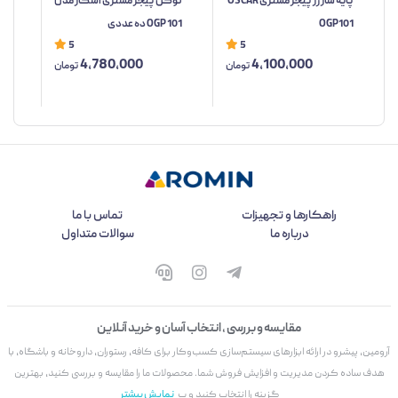
پایه شارژر پیجر مشتری OSCAR
توکن پیجر مشتری اسکار مدل
کنت
OGP101
OGP 101 ده عددی
مدل 01
5
5
4,780,000
4,100,000
تومان
تومان
راهکارها و تجهیزات
تماس با ما
درباره ما
سوالات متداول
مقایسه و بررسی ، انتخاب آسان و خرید آنلاین
آرومین، پیشرو در ارائه ابزارهای سیستم‌سازی کسب‌وکار برای کافه، رستوران، داروخانه و باشگاه، با
هدف ساده کردن مدیریت و افزایش فروش شما. محصولات ما را مقایسه و بررسی کنید، بهترین
گزینه را انتخاب کنید و ب
نمایش بیشتر