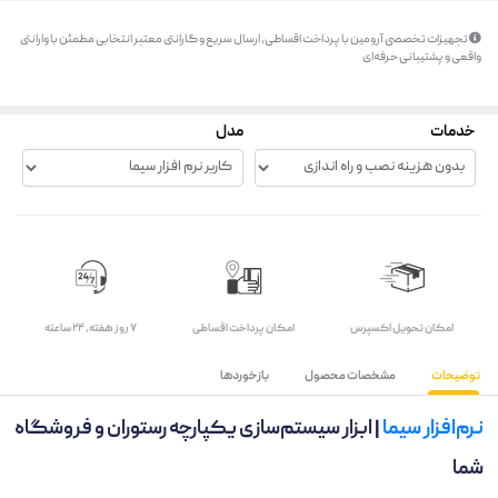
تجهیزات تخصصی آرومین با پرداخت اقساطی، ارسال سریع و گارانتی معتبر انتخابی مطمئن با وارانتی
واقعی و پشتیبانی حرفه‌ای
خدمات
مدل
اﻣﮑﺎن ﺗﺤﻮﯾﻞ اﮐﺴﭙﺮس
امکان پرداخت اقساطی
۷ روز ﻫﻔﺘﻪ، ۲۴ ﺳﺎﻋﺘﻪ
توضیحات
مشخصات محصول
بازخوردها
نرم‌افزار سیما
| ابزار سیستم‌سازی یکپارچه رستوران و فروشگاه
شما