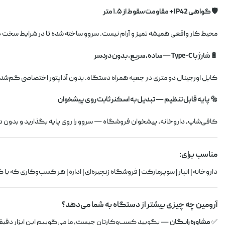
🛡️ گواهی IP42 + مقاومت سقوط از ۱.۵ متر
محیط کار واقعی همیشه تمیز و آرام نیست. سروو ساخته شده تا در شرایط سخت دو
🔋 شارژ با Type-C — ساده، سریع، بدون دردسر
کابل اورجینال دو متری در جعبه همراه دستگاه. بدون آداپتور اختصاصی گم‌شد
🔩 پایه قابل تنظیم — تبدیل به اسکنر ثابت روی پیشخوان
کافی‌شاپ، داروخانه، پیشخوان فروشگاه — سروو را روی پایه بگذارید و بدون
مناسب برای:
داروخانه | انبار | سوپرمارکت | فروشگاه زنجیره‌ای | اداره | هر کسب‌وکاری که با ک
آرومین چه چیزی بیشتر از دستگاه به شما می‌دهد؟
✅
مشاوره رایگان
— بگویید کسب‌وکارتان چیست، ما می‌گوییم این ابزار دقیقاً