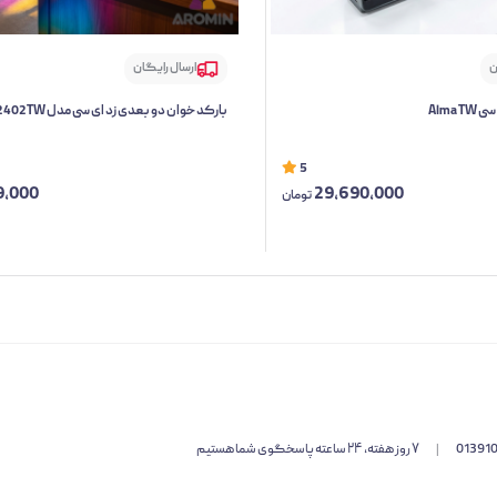
ن
ارسال رایگان
Alma 
بارکد خوان دو بعدی زد ای سی مدل 2402TW
5
9,000
29,690,000
تومان
01391
|
۷ روز هفته، ۲۴ ساعته پاسخگوی شما هستیم