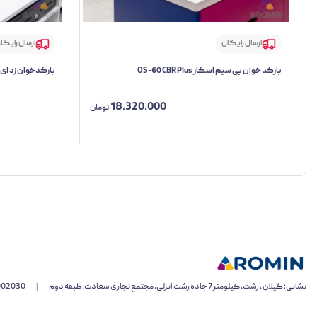
ارسال رایگان
ارسال رایگا
بارکد خوان بی سیم اسکار OS-60 CBR Plus
بارکدخوان زد ای سی TW
18,320,000
تومان
نشانی: گیلان ، رشت، کیلومتر 7 جاده رشت انزلی، مجتمع تجاری سعادت، طبقه دوم
|
002030