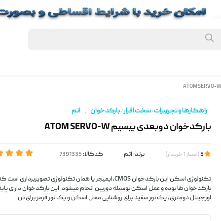
راهکارها و تجهیزات
سخت افزار
بارکدخوان
اتم
/
/
/
بارکدخوان دوبعدی بیسیم ATOM SERVO-W
برند:
اتم
کدکالا:
5
(
امتیاز
1
خریدار
)
تکنولوژی اسکن این بارکدخوان CMOS،ایمیجر یا همان تکنولوژی تصویربردار
بارکدخوان ها بوده و عمل اسکن بوسیله دوربین انجام میشود. این بارکدخوان دارای پای
اورجینال دومتری، یک نور سفید برای روشنایی محل اسکن و یک نور قرمز برای تن