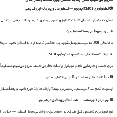
📷 تکنولوژی CMOS ایمیجر — اسکن با دوربین، نه لیزر قدیمی
نسل جدید بارکدخوان‌ها با تکنولوژی تصویربرداری کار می‌کنند. یعنی خواندن 
📡 بی‌سیم واقعی — تا ۱۰۰ متر برد
با دانگل USB به سیستم وصل شوید و تا ۱۰۰ متر فاصله آزادانه اسکن کنید. دیگر کابل مانع حرکت شما در انبار یا فروشگاه نیست.
📱 بلوتوث — اتصال مستقیم به گوشی یا تبلت
برای کسب‌وکارهایی که با موبایل یا تبلت کار می‌کنند، سروو بی‌سیم مستقیماً
💾 حافظه داخلی — اسکن آفلاین، انتقال بعدی
اینترنت قطع شد؟ سیستم در دسترس نبود؟ بارکدها را ذخیره کنید و بعداً منتق
🔴 نور قرمز + نور سفید — هدف‌گیری دقیق در هر نور
نور قرمز برای تنظیم دقیق هدف، نور سفید برای روشنایی محل اسکن — حتی در ان