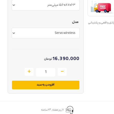
مدل
انتی واقعی و پشتیبانی
16,390,000
تومان
افزودن به سبد
۷ روز ﻫﻔﺘﻪ، ۲۴ ﺳﺎﻋﺘﻪ