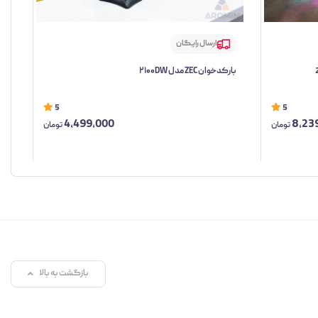
ارسال رایگان
بارکدخوان ZEC مدل ۲۱۰۰DW
بارکد
5
5
4,499,000
8,23
تومان
تومان
بازگشت به بالا