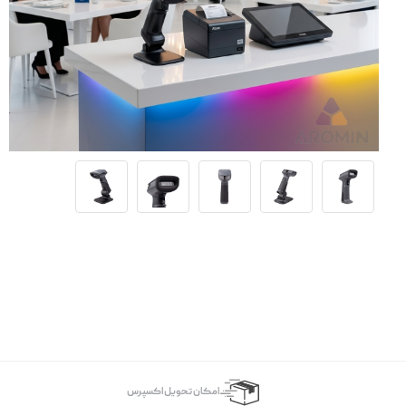
اﻣﮑﺎن ﺗﺤﻮﯾﻞ اﮐﺴﭙﺮس