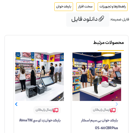
راهکارها و تجهیزات
سخت افزار
بارکدخوان
دانلود فایل
فایل ضمیمه:
محصولات مرتبط
ارسال رایگان
ارسال رایگان
بارکد خوان بی سیم اسکار
بارکدخوان زد ای سی Alma TW
بار
OS-60 CBR Plus
مدل TW