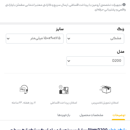
تجهیزات تخصصی آرومین با پرداخت اقساطی، ارسال سریع و گارانتی معتبر انتخابی مطمئن با وارانتی
واقعی و پشتیبانی حرفه‌ای
رنگ
سایز
مدل
اﻣﮑﺎن ﺗﺤﻮﯾﻞ اﮐﺴﭙﺮس
امکان پرداخت اقساطی
۷ روز ﻫﻔﺘﻪ، ۲۴ ﺳﺎﻋﺘﻪ
توضیحات
مشخصات محصول
بازخوردها