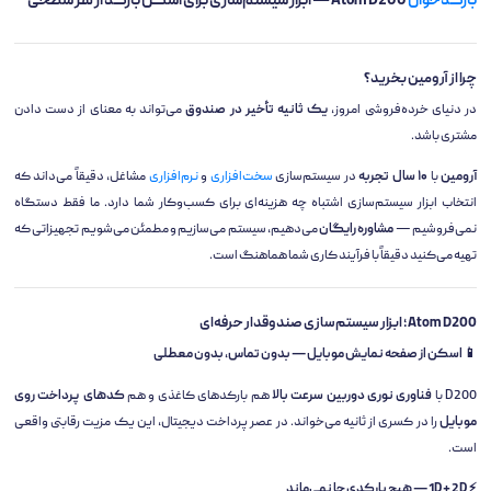
بارکدخوان
Atom D200 — ابزار سیستم‌سازی برای اسکن بارکد از هر سطحی
چرا از آرومین بخرید؟
در دنیای خرده‌فروشی امروز،
یک ثانیه تأخیر در صندوق
می‌تواند به معنای از دست دادن
مشتری باشد.
آرومین
با
۱۰ سال تجربه
در سیستم‌سازی
سخت‌افزاری
و
نرم‌افزاری
مشاغل، دقیقاً می‌داند که
انتخاب ابزار سیستم‌سازی اشتباه چه هزینه‌ای برای کسب‌وکار شما دارد. ما فقط دستگاه
نمی‌فروشیم —
مشاوره رایگان
می‌دهیم، سیستم می‌سازیم و مطمئن می‌شویم تجهیزاتی که
تهیه می‌کنید دقیقاً با فرآیند کاری شما هماهنگ است.
Atom D200؛ ابزار سیستم‌سازی صندوقدار حرفه‌ای
📱 اسکن از صفحه نمایش موبایل — بدون تماس، بدون معطلی
D200 با
فناوری نوری دوربین سرعت بالا
هم بارکدهای کاغذی و هم
کدهای پرداخت روی
موبایل
را در کسری از ثانیه می‌خواند. در عصر پرداخت دیجیتال، این یک مزیت رقابتی واقعی
است.
⚡ 1D + 2D — هیچ بارکدی جا نمی‌ماند