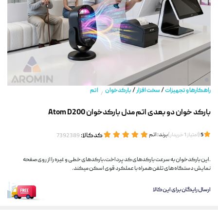
/
/
راهکارها و تجهیزات
سخت افزار
بارکدخوان
اتم
/
بارکد خوان دو بعدی اتم مدل بارکدخوان Atom D200
(
)
برند:
اتم
کدکالا:
5
امتیاز
1
خریدار
.این بارکدخوان به سرعت بارکدهای کد پرداخت،بارکدهای خطی و غیره را از روی صفحه
نمایش دستگاه های تلفن همراه با عملکرد قوی اسکن میکند.
ارسال رایگان برای این کالا