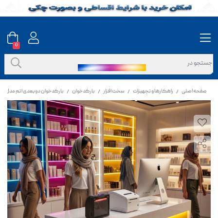
0
صفحه اصلی
راهکارها و تجهیزات
سخت افزار
بارکدخوان
بارکدخوان دوبعدی اتم مدل D400
/
/
/
/