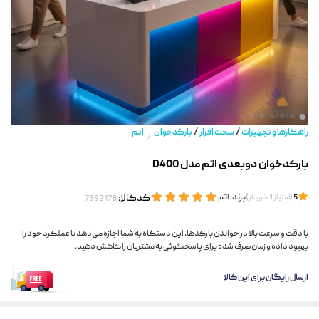
/
/
راهکارها و تجهیزات
سخت افزار
بارکدخوان
اتم
/
بارکدخوان دوبعدی اتم مدل D400
(
)
برند:
اتم
کدکالا:
5
امتیاز
1
خریدار
با دقت و سرعت بالا در خواندن بارکدها، این دستگاه به شما اجازه می‌دهد تا عملکرد خود را
بهبود داده و زمان صرف شده برای پاسخگوئی به مشتریان را کاهش دهید.
ارسال رایگان برای این کالا