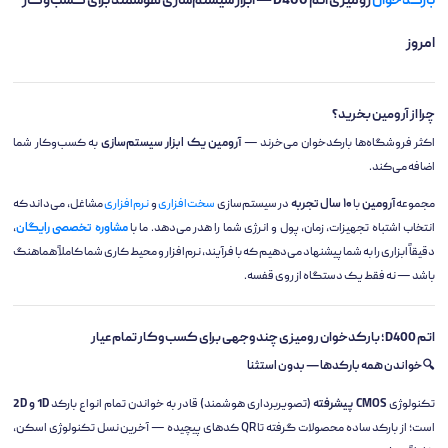
بارکدخوان
رومیزی اتم D400 — ابزار سیستم‌سازی هوشمند برای کسب‌وکار
امروز
چرا از آرومین بخرید؟
اکثر فروشگاه‌ها بارکدخوان می‌خرند —
آرومین یک ابزار سیستم‌سازی
به کسب‌وکار شما
اضافه می‌کند.
مجموعه
آرومین
با
۱۰ سال تجربه
در سیستم‌سازی
سخت‌افزاری
و
نرم‌افزاری
مشاغل، می‌داند که
انتخاب اشتباه تجهیزات، زمان، پول و انرژی شما را هدر می‌دهد. ما با
مشاوره تخصصی رایگان
،
دقیقاً ابزاری را به شما پیشنهاد می‌دهیم که با فرآیند، نرم‌افزار و محیط کاری شما کاملاً هماهنگ
باشد — نه فقط یک دستگاه از روی قفسه.
اتم D400؛ بارکدخوان رومیزی چندوجهی برای کسب‌وکار تمام‌عیار
🔍 خواندن همه بارکدها — بدون استثنا
تکنولوژی
CMOS پیشرفته
(تصویربرداری هوشمند) قادر به خواندن تمام انواع بارکد
1D و 2D
است؛ از بارکد ساده محصولات گرفته تا QR کدهای پیچیده — آخرین نسل تکنولوژی اسکن،