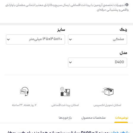
تجهیزات تخصصی آرومین با پرداخت اقساطی، ارسال سریع و گارانتی معتبر انتخابی مطمئن با وارانتی
واقعی و پشتیبانی حرفه‌ای
رنگ
سایز
مدل
اﻣﮑﺎن ﺗﺤﻮﯾﻞ اﮐﺴﭙﺮس
امکان پرداخت اقساطی
۷ روز ﻫﻔﺘﻪ، ۲۴ ﺳﺎﻋﺘﻪ
توضیحات
مشخصات محصول
بازخوردها