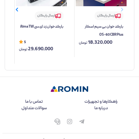
ارسال رایگان
ارسال رایگان
بارکد خوان بی سیم اسکار
بارکدخوان زد ای سی Alma TW
بار
OS-60 CBR Plus
مدل TW
18,320,000
5
تومان
29,690,000
تومان
راهکارها و تجهیزات
تماس با ما
درباره ما
سوالات متداول