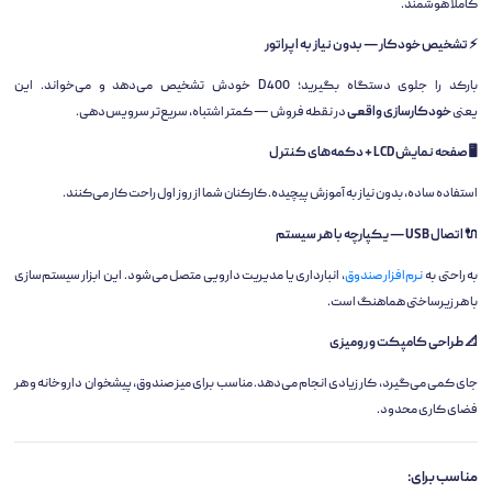
کاملاً هوشمند.
⚡ تشخیص خودکار — بدون نیاز به اپراتور
بارکد را جلوی دستگاه بگیرید؛ D400 خودش تشخیص می‌دهد و می‌خواند. این
یعنی
خودکارسازی واقعی
در نقطه فروش — کمتر اشتباه، سریع‌تر سرویس‌دهی.
🖥️ صفحه نمایش LCD + دکمه‌های کنترل
استفاده ساده، بدون نیاز به آموزش پیچیده. کارکنان شما از روز اول راحت کار می‌کنند.
🔌 اتصال USB — یکپارچه با هر سیستم
به راحتی به
نرم‌افزار صندوق
، انبارداری یا مدیریت دارویی متصل می‌شود. این ابزار سیستم‌سازی
با هر زیرساختی هماهنگ است.
📐 طراحی کامپکت و رومیزی
جای کمی می‌گیرد، کار زیادی انجام می‌دهد. مناسب برای میز صندوق، پیشخوان داروخانه و هر
فضای کاری محدود.
مناسب برای: