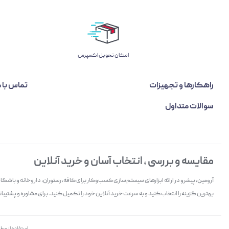
اﻣﮑﺎن ﺗﺤﻮﯾﻞ اﮐﺴﭙﺮس
راهکارها و تجهیزات
تماس با م
سوالات متداول
مقایسه و بررسی ، انتخاب آسان و خرید آنلاین
آرومین، پیشرو در ارائه ابزارهای سیستم‌سازی کسب‌وکار برای کافه، رستوران، داروخانه و باش
بهترین گزینه را انتخاب کنید و به سرعت خرید آنلاین خود را تکمیل کنید. برای مشاوره و پشتیبانی 
استفاده از مط