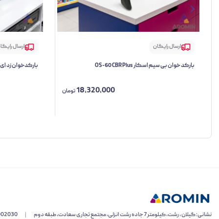
ارسال رایگان
ارسال رایگا
بارکد خوان بی سیم اسکار OS-60 CBR Plus
بارکدخوان زد ای سی TW
18,320,000
تومان
نشانی: گیلان ، رشت، کیلومتر 7 جاده رشت انزلی، مجتمع تجاری سعادت، طبقه دوم
|
002030