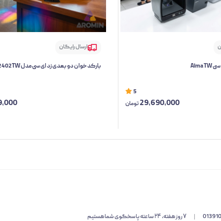
ن
ارسال رایگان
Alma 
بارکد خوان دو بعدی زد ای سی مدل 2402TW
5
9,000
29,690,000
تومان
01391
|
۷ روز هفته، ۲۴ ساعته پاسخگوی شما هستیم