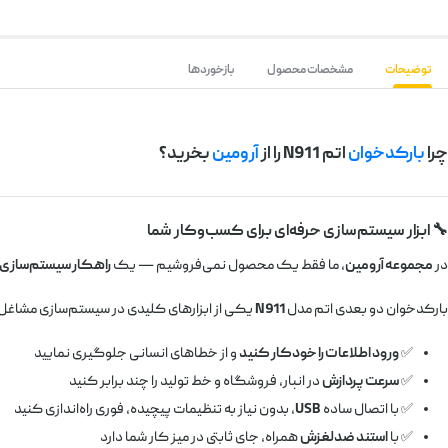
توضیحات
مشخصات محصول
بازخوردها
چرا
بارکدخوان
اتم N911 را از
آرومین
بخرید؟
🔧 ابزار سیستم‌سازی حرفه‌ای برای کسب‌وکار شما
در
مجموعه آرومین
، ما فقط یک محصول نمی‌فروشیم — یک
راهکار سیستم‌سازی
بارکدخوان دو بعدی اتم مدل
N911
یکی از ابزارهای کلیدی در سیستم‌سازی مشاغ
✅
ورود اطلاعات را خودکار کنید
و از خطاهای انسانی جلوگیری نمایید
✅
سرعت پردازش
در انبار، فروشگاه و خط تولید را چند برابر کنید
✅ با اتصال ساده
USB
، بدون نیاز به تنظیمات پیچیده، فوری راه‌اندازی کنید
✅ با
استند ضدلغزش
همراه، جای ثابتی در میز کار شما دارد