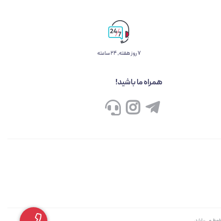
۷ روز ﻫﻔﺘﻪ، ۲۴ ﺳﺎﻋﺘﻪ
همراه ما باشید!
حفوظ می‌باشد