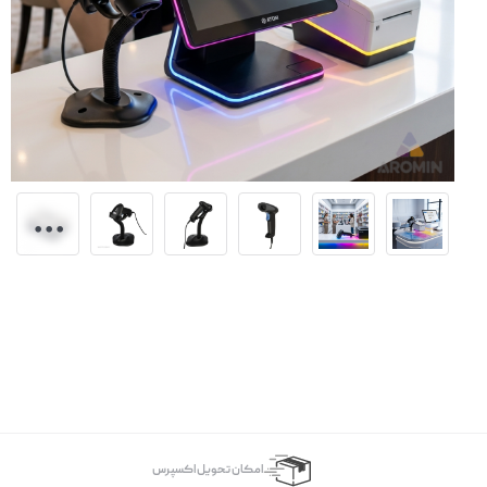
اﻣﮑﺎن ﺗﺤﻮﯾﻞ اﮐﺴﭙﺮس