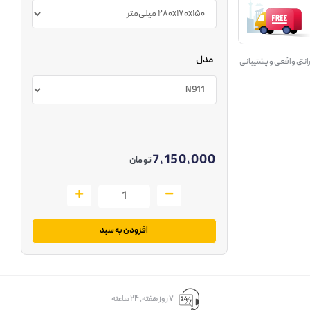
مدل
انتی واقعی و پشتیبانی
7,150,000
تومان
افزودن به سبد
۷ روز ﻫﻔﺘﻪ، ۲۴ ﺳﺎﻋﺘﻪ