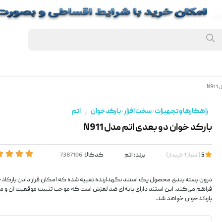
N9
راهکارها و تجهیزات
سخت افزار
بارکدخوان
اتم
/
/
/
بارکد خوان دو بعدی اتم مدل N911
برند:
اتم
کدکالا:
5
(
امتیاز
1
خریدار
)
درون بسته بندی محصول یک استند نگهدارنده تعبیه شده که امکان قرار دادن بارکادخو
فراهم می‌کند. این استند دارای پایه‌ای ضد لغزش است که موجب تثبیت موقعیت آن و مانع
بارکدخوان خواهد شد.