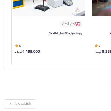
ارسال رایگان
بارکدخوان ZEC مدل ۲۱۰۰DW
بلوت
5
5
4,499,000
8,23
تومان
تومان
بازگشت به بالا