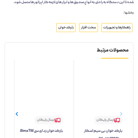
شده تا این دستگاه به راحتی به انواع صندوق ها و ابزار های لازمه کار اپراتور ها متصل شود.
بخشها :
راهکارها و تجهیزات
سخت افزار
بارکدخوان
محصولات مرتبط
ارسال رایگان
ارسال رایگان
بارکد خوان بی سیم اسکار
بارکدخوان زد ای سی Alma TW
بار