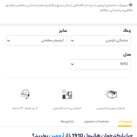
تجهیزات تخصصی آرومین با پرداخت اقساطی، ارسال سریع و گارانتی معتبر انتخابی مطمئن با وارانتی
واقعی و پشتیبانی حرفه‌ای
رنگ
سایز
مدل
اﻣﮑﺎن ﺗﺤﻮﯾﻞ اﮐﺴﭙﺮس
امکان پرداخت اقساطی
۷ روز ﻫﻔﺘﻪ، ۲۴ ﺳﺎﻋﺘﻪ
توضیحات
مشخصات محصول
بازخوردها
چرا بارکدخوان هانیول 1910 را از
آرومین
بخرید؟