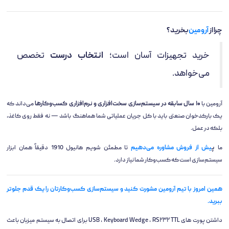
چرا از
آرومین
بخرید؟
خرید تجهیزات آسان است؛
انتخاب درست
تخصص
می‌خواهد.
آرومین با
۱۰ سال سابقه در سیستم‌سازی سخت‌افزاری و نرم‌افزاری کسب‌وکارها
می‌داند که
یک بارکدخوان صنعتی باید با کل جریان عملیاتی شما هماهنگ باشد — نه فقط روی کاغذ،
بلکه در عمل.
ما
پ
یش از فروش مشاوره می‌دهیم
تا مطمئن شویم هانیول 1910 دقیقاً همان ابزار
سیستم‌سازی است که کسب‌وکار شما نیاز دارد.
همین امروز با تیم آرومین مشورت کنید و سیستم‌سازی کسب‌وکارتان را یک قدم جلوتر
ببرید.
داشتن پورت های USB ، Keyboard Wedge ، RS۲۳۲ TTL برای اتصال به سیستم میزبان باعث