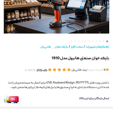
/
/
راهکارها و تجهیزات
سخت افزار
بارکدخوان
هانی ول
/
بارکدخوان صنعتی هانیول مدل 1910
(
)
برند:
هانی ول
کدکالا:
5
امتیاز
1
خریدار
داشتن پورت های USB ، Keyboard Wedge ، RS۲۳۲ TTL برای اتصال به سیستم میزبان باعث
شده تا این دستگاه به راحتی به انواع صندوق ها و ابزار های لازمه کار اپراتور ها متصل شود.
ارسال رایگان برای این کالا