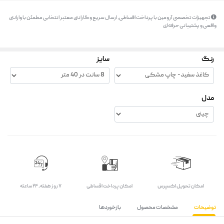
تجهیزات تخصصی آرومین با پرداخت اقساطی، ارسال سریع و گارانتی معتبر انتخابی مطمئن با وارانتی
واقعی و پشتیبانی حرفه‌ای
رنگ
سایز
مدل
اﻣﮑﺎن ﺗﺤﻮﯾﻞ اﮐﺴﭙﺮس
امکان پرداخت اقساطی
۷ روز ﻫﻔﺘﻪ، ۲۴ ﺳﺎﻋﺘﻪ
توضیحات
مشخصات محصول
بازخوردها