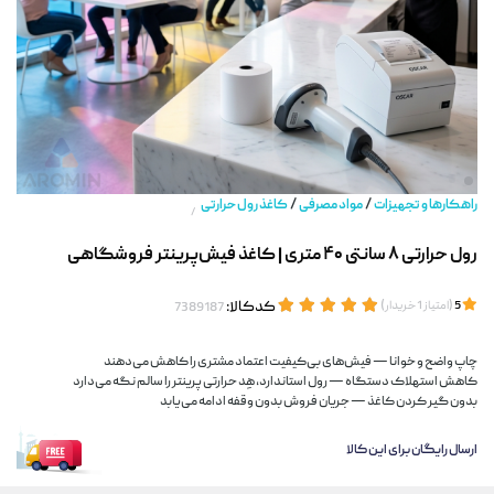
/
/
راهکارها و تجهیزات
مواد مصرفی
کاغذ رول حرارتی
/
رول حرارتی ۸ سانتی ۴۰ متری | کاغذ فیش‌پرینتر فروشگاهی
(
)
کدکالا:
5
امتیاز
1
خریدار
چاپ واضح و خوانا — فیش‌های بی‌کیفیت اعتماد مشتری را کاهش می‌دهند
کاهش استهلاک دستگاه — رول استاندارد، هِد حرارتی پرینتر را سالم نگه می‌دارد
بدون گیر کردن کاغذ — جریان فروش بدون وقفه ادامه می‌یابد
ارسال رایگان برای این کالا