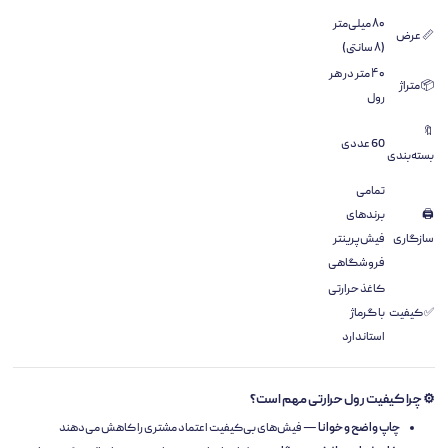
۸۰ میلی‌متر
📏 عرض
(۸ سانتی)
۴۰ متر در هر
📦 متراژ
رول
🔖
60 عددی
بسته‌بندی
تمامی
🖨️
برندهای
سازگاری
فیش‌پرینتر
فروشگاهی
کاغذ حرارتی
✅ کیفیت
با گرماژ
استاندارد
⚙️ چرا کیفیت رول حرارتی مهم است؟
چاپ واضح و خوانا
— فیش‌های بی‌کیفیت اعتماد مشتری را کاهش می‌دهند