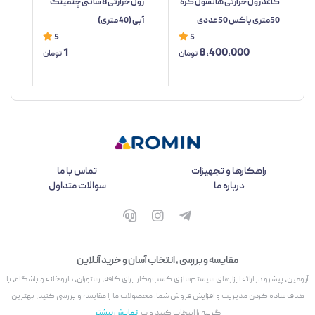
کاغذ رول حرارتی هانسول کره
رول حرارتی 8 سانتی چنمینگ
50متری باکس 50 عددی
آبی (40 متری)
حرا
5
5
1
8,400,000
تومان
تومان
راهکارها و تجهیزات
تماس با ما
درباره ما
سوالات متداول
مقایسه و بررسی ، انتخاب آسان و خرید آنلاین
آرومین، پیشرو در ارائه ابزارهای سیستم‌سازی کسب‌وکار برای کافه، رستوران، داروخانه و باشگاه، با
هدف ساده کردن مدیریت و افزایش فروش شما. محصولات ما را مقایسه و بررسی کنید، بهترین
گزینه را انتخاب کنید و ب
نمایش بیشتر