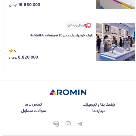
16,860,000
تومان
ارسال رایگان
بارکدخوان اسکار مدل Unilite II Area Imager 2D
5
8,820,000
تومان
راهکارها و تجهیزات
تماس با ما
درباره ما
سوالات متداول