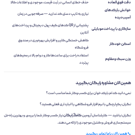
دقت فوق‌العاده
حذف خطای انسانی در ثبت قیمت، موجودی و اطلاعات کالا
خوانش بارکدهای
نیازی به تایپ دستی کد ندارید — صرفه‌جویی در زمان
آسیب‌دیده
پشتیبانی از QR کدهای کیف پول دیجیتال و پرداخت‌های
سازگاری با پرداخت موبایلی
آنلاین
کاهش خستگی کاربر و افزایش بهره‌وری در صندوق
اسکن خودکار
فروشگاه
استفاده راحت برای ساعت‌ها کار و دوام بالا در محیط‌های
وزن سبک و مقاوم
پرتردد
همین الان مشاوره رایگان بگیرید
نمی‌دانید کدام بارکدخوان برای کسب‌وکار شما مناسب است؟
نگران یکپارچگی با نرم‌افزار فروشگاهی یا انبارداری فعلی هستید؟
نگران نباشید — کارشناسان آرومین
کاملاً رایگان
نیاز کسب‌وکار شما را بررسی و بهترین راه‌حل
سیستم‌سازی فروش و کنترل موجودی را ارائه می‌دهند.
📞
همین الان با ما تماس بگیرید