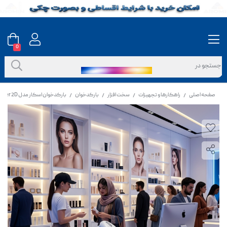
0
صفحه اصلی
راهکارها و تجهیزات
سخت افزار
بارکدخوان
بارکدخوان اسکار مدل Unilite II Area Imager 2D
/
/
/
/