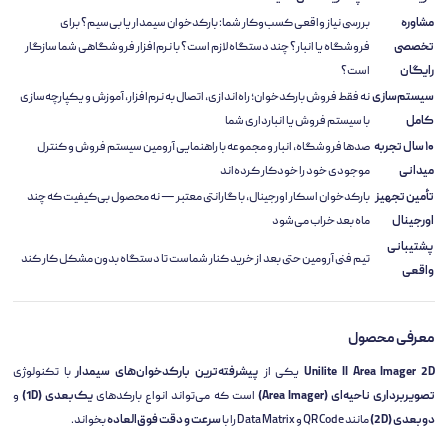
مشاوره
بررسی نیاز واقعی کسب‌وکار شما: بارکدخوان سیمدار یا بی‌سیم؟ برای
تخصصی
فروشگاه یا انبار؟ چند دستگاه لازم است؟ با نرم‌افزار فروشگاهی شما سازگار
رایگان
است؟
سیستم‌سازی
نه فقط فروش بارکدخوان؛ راه‌اندازی، اتصال به نرم‌افزار، آموزش و یکپارچه‌سازی
کامل
با سیستم فروش یا انبارداری شما
۱۰ سال تجربه
صدها فروشگاه، انبار و مجموعه با راهنمایی آرومین سیستم فروش و کنترل
میدانی
موجودی خود را خودکار کرده‌اند
تأمین تجهیز
بارکدخوان اسکار اورجینال، با گارانتی معتبر — نه محصول بی‌کیفیت که چند
اورجینال
ماه بعد خراب می‌شود
پشتیبانی
تیم فنی آرومین حتی بعد از خرید کنار شماست تا دستگاه بدون مشکل کار کند
واقعی
معرفی محصول
Unilite II Area Imager 2D
یکی از
پیشرفته‌ترین بارکدخوان‌های سیمدار
با تکنولوژی
تصویربرداری ناحیه‌ای (Area Imager)
است که می‌تواند انواع بارکدهای
یک‌بعدی (1D)
و
دوبعدی (2D)
مانند QR Code و Data Matrix را با
سرعت و دقت فوق‌العاده
بخواند.