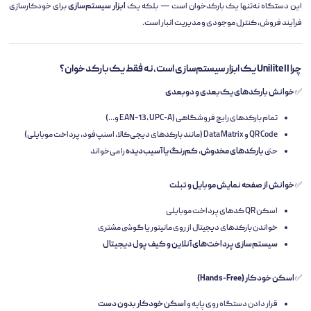
این دستگاه نه‌تنها یک بارکدخوان است — بلکه یک
ابزار سیستم‌سازی
برای خودکارسازی
فرآیند فروش، کنترل موجودی و مدیریت انبار است.
چرا Unilite II یک ابزار سیستم‌سازی است، نه فقط یک بارکدخوان؟
✅
خوانش بارکدهای یک‌بعدی و دوبعدی
تمام بارکدهای رایج فروشگاهی (EAN-13, UPC-A و…)
QR Code و Data Matrix (مانند بارکدهای دیجی‌کالا، اسنپ‌فود، پرداخت موبایلی)
حتی
بارکدهای مخدوش، کم‌رنگ یا آسیب‌دیده
را می‌خواند
✅
خوانش از صفحه نمایش موبایل و تبلت
اسکن QR کدهای پرداخت موبایلی
خواندن بارکدهای دیجیتال از روی مانیتور یا گوشی مشتری
سیستم‌سازی پرداخت‌های آنلاین و کیف پول دیجیتال
✅
اسکن خودکار (Hands-Free)
قرار دادن دستگاه روی پایه و
اسکن خودکار بدون دست