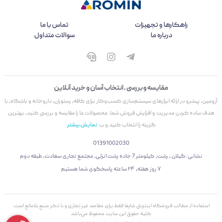
راهکارها و تجهیزات
تماس با ما
درباره ما
سوالات متداول
مقایسه و بررسی ، انتخاب آسان و خرید آنلاین
آرومین، پیشرو در ارائه ابزارهای سیستم‌سازی کسب‌وکار برای کافه، رستوران، داروخانه و باشگاه، با
هدف ساده کردن مدیریت و افزایش فروش شما. محصولات ما را مقایسه و بررسی کنید، بهترین
گزینه را انتخاب کنید و ب
نمایش بیشتر
01391002030
نشانی: گیلان ، رشت، کیلومتر 7 جاده رشت انزلی، مجتمع تجاری سعادت، طبقه دوم
۷ روز هفته، ۲۴ ساعته پاسخگوی شما هستیم
استفاده از مطالب فروشگاه اینترنتی شاپفا فقط برای مقاصد غیر تجاری و با ذکر منبع بلامانع است.
کليه حقوق اين سايت محفوظ می‌باشد