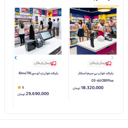
ارسال رایگان
ارسال رایگان
بارکد خوان بی سیم اسکار
بارکدخوان زد ای سی Alma TW
بار
OS-60 CBR Plus
مدل TW
18,320,000
5
تومان
29,690,000
تومان