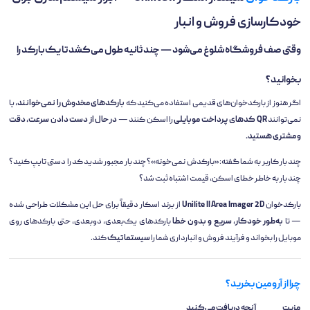
خودکارسازی فروش و انبار
وقتی صف فروشگاه شلوغ می‌شود — چند ثانیه طول می‌کشد تا یک بارکد را
بخوانید؟
اگر هنوز از بارکدخوان‌های قدیمی استفاده می‌کنید که
بارکدهای مخدوش را نمی‌خوانند
، یا
نمی‌توانند
QR کدهای پرداخت موبایلی
را اسکن کنند —
در حال از دست دادن سرعت، دقت
و مشتری هستید.
چند بار کاربر به شما گفته: «بارکدش نمی‌خونه»؟ چند بار مجبور شدید کد را دستی تایپ کنید؟
چند بار به خاطر خطای اسکن، قیمت اشتباه ثبت شد؟
بارکدخوان
Unilite II Area Imager 2D
از برند اسکار دقیقاً برای حل این مشکلات طراحی شده
— تا
به‌طور خودکار، سریع و بدون خطا
بارکدهای یک‌بعدی، دوبعدی، حتی بارکدهای روی
موبایل را بخواند و فرآیند فروش و انبارداری شما را
سیستماتیک
کند.
چرا از آرومین بخرید؟
مزیت
آنچه دریافت می‌کنید