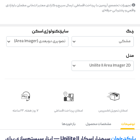
تجهیزات تخصصی آرومین با پرداخت اقساطی، ارسال سریع و گارانتی معتبر انتخابی مطمئن با وارانتی
واقعی و پشتیبانی حرفه‌ای
رنگ
سایزتکنولوژی اسکن
مدل
اﻣﮑﺎن ﺗﺤﻮﯾﻞ اﮐﺴﭙﺮس
امکان پرداخت اقساطی
۷ روز ﻫﻔﺘﻪ، ۲۴ ﺳﺎﻋﺘﻪ
توضیحات
مشخصات محصول
بازخوردها
بارکدخوان
سیمدار اسکار Unilite II — ابزار سیستم‌سازی برای