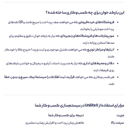
این بارکدخوان برای چه کسب‌وکاری ساخته شده؟
فروشگاه‌های خرده‌فروشی
که می‌خواهند صف پرداخت را سریع کنند و QR کدهای
پرداخت موبایلی را بخوانند
سوپرمارکت‌ها و فروشگاه‌های زنجیره‌ای
که نیاز به بارکدخوان دقیق و مقاوم برای
صدها اسکن روزانه دارند
انبارها و مراکز توزیع
که می‌خواهند کنترل موجودی و ثبت ورود/خروج کالا را خودکار
کنند
دفاتر و محیط‌های اداری
که نیاز به مدیریت اسناد، آرشیو دیجیتال و خواندن بارکدهای
روی فرم‌ها دارند
هر کسب‌وکاری که می‌خواهد
فرآیند ثبت اطلاعات را سیستماتیک، سریع و بدون خطا
کند
مزایای استفاده از Unilite II در سیستم‌سازی کسب‌وکار شما
مزیت
نتیجه برای کسب‌وکار شما
سرعت بالا
کاهش زمان پرداخت و افزایش رضایت مشتری