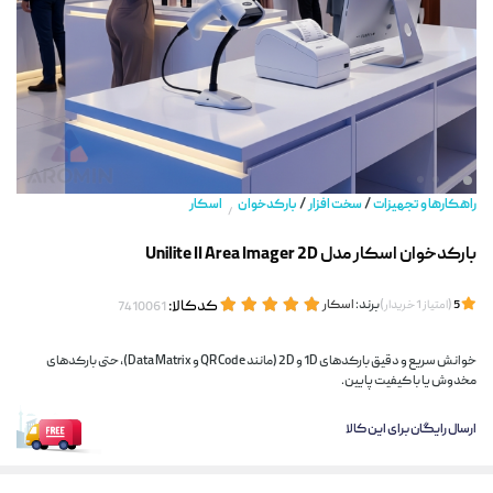
/
/
راهکارها و تجهیزات
سخت افزار
بارکدخوان
اسکار
/
بارکدخوان اسکار مدل Unilite II Area Imager 2D
(
)
برند:
اسکار
کدکالا:
5
امتیاز
1
خریدار
خوانش سریع و دقیق بارکدهای 1D و 2D (مانند QR Code و Data Matrix)، حتی بارکدهای
مخدوش یا با کیفیت پایین.
ارسال رایگان برای این کالا