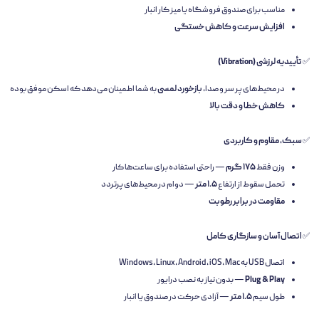
مناسب برای صندوق فروشگاه یا میز کار انبار
افزایش سرعت و کاهش خستگی
✅
تأییدیه لرزشی (Vibration)
در محیط‌های پر سر و صدا،
بازخورد لمسی
به شما اطمینان می‌دهد که اسکن موفق بوده
کاهش خطا و دقت بالا
✅
سبک، مقاوم و کاربردی
وزن فقط
۱۷۵ گرم
— راحتی استفاده برای ساعت‌ها کار
تحمل سقوط از ارتفاع
۱.۵ متر
— دوام در محیط‌های پرتردد
مقاومت در برابر رطوبت
✅
اتصال آسان و سازگاری کامل
اتصال USB به Windows, Linux, Android, iOS, Mac
Plug & Play
— بدون نیاز به نصب درایور
طول سیم
۱.۵ متر
— آزادی حرکت در صندوق یا انبار