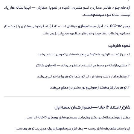
ازدحام جلوی کانتر، صدا زدن اسم مشتری، اشتباه در تحویل سفارش — اینها نشانه کار زیاد
نیستند. نشانه
نبود سیستم
هستند.
پیجر OGP 161
یک
ابزار سیستم‌سازی
حرفه‌ای است که فرآیند فراخوانی مشتری را از یک کار
دستی و پرخطا به یک جریان خودکار، منظم و سریع تبدیل می‌کند.
نحوه کارکرد:
۱. پس از ثبت سفارش، یک
توکن پیجر
به مشتری تحویل داده می‌شود
۲. مشتری آزادانه در محیط می‌نشیند یا منتظر می‌ماند —
نه جلوی کانتر
۳. هنگام آماده شدن سفارش، اپراتور شماره توکن را فراخوانی می‌کند
۴. توکن با
لرزش، هشدار صوتی و نور
مشتری را مطلع می‌کند
شارژر/استند ۱۶ خانه — نظم از همان لحظه اول
یکی از هوشمندانه‌ترین بخش‌های این سیستم،
شارژر رومیزی ۱۶ خانه
آن است.
این استند فقط یک شارژر نیست — یک
ابزار سیستم‌سازی
برای مدیریت توکن‌هاست: