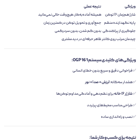
ویژگی
نتیجه عملی
شارژ هم‌زمان ۱۶ توکن
همیشه آماده‌به‌کار، هیچ‌وقت خالی نمی‌مانید
پایه نگهدارنده منظم
جمع‌آوری و تحویل توکن در کمترین زمان
جلوگیری از پراکندگی
بدون گم شدن، بدون سردرگمی
چیدمان مرتب روی کانتر
ظاهر حرفه‌ای در دید مشتری
ویژگی‌های کلیدی سیستم OGP 161:
✅ فراخوانی دقیق و سریع بدون خطای انسانی
✅ هشدار سه‌گانه:
لرزش + صدا + نور
✅
شارژر ۱۶ خانه
برای نظم‌دهی و آمادگی مداوم توکن‌ها
✅ طراحی مناسب محیط‌های پرتردد
✅ نصب و راه‌اندازی ساده
نتیجه برای کسب‌وکار شما: