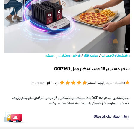
/
/
راهکارها و تجهیزات
سخت افزار
فراخوان مشتری
اسکار
/
پیجر مشتری 16 عدد اسکار مدل OGP161
(
)
برند:
اسکار
کدکالا:
5
امتیاز
1
خریدار
پیجر مشتری اسکار OGP 161 یک سیستم نوبت‌دهی و فراخوانی حرفه‌ای برای رستوران‌ها،
فودکورت‌ها و مراکز خدماتی است که به شما کمک می‌کند
ارسال رایگان برای این کالا