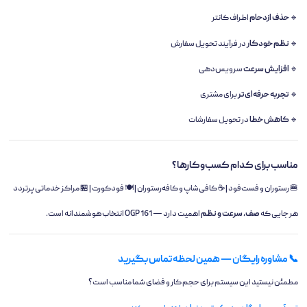
🔹
حذف ازدحام
اطراف کانتر
🔹
نظم خودکار
در فرآیند تحویل سفارش
🔹
افزایش سرعت
سرویس‌دهی
🔹
تجربه حرفه‌ای‌تر
برای مشتری
🔹
کاهش خطا
در تحویل سفارشات
مناسب برای کدام کسب‌وکارها؟
🍔 رستوران و فست‌فود | ☕ کافی‌شاپ و کافه‌رستوران | 🍽️ فودکورت | 🏪 مراکز خدماتی پرتردد
هر جایی که
صف، سرعت و نظم
اهمیت دارد — OGP 161 انتخاب هوشمندانه است.
📞 مشاوره رایگان — همین لحظه تماس بگیرید
مطمئن نیستید این سیستم برای حجم کار و فضای شما مناسب است؟