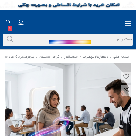
0
صفحه اصلی
راهکارها و تجهیزات
سخت افزار
فراخوان مشتری
پیجر مشتری 16 عدد اسکار مدل OGP161
/
/
/
/