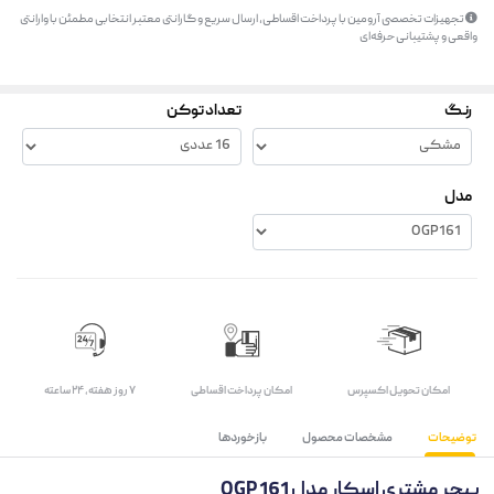
تجهیزات تخصصی آرومین با پرداخت اقساطی، ارسال سریع و گارانتی معتبر انتخابی مطمئن با وارانتی
واقعی و پشتیبانی حرفه‌ای
رنگ
تعداد توکن
مدل
اﻣﮑﺎن ﺗﺤﻮﯾﻞ اﮐﺴﭙﺮس
امکان پرداخت اقساطی
۷ روز ﻫﻔﺘﻪ، ۲۴ ﺳﺎﻋﺘﻪ
توضیحات
مشخصات محصول
بازخوردها
پیجر مشتری اسکار مدل OGP 161