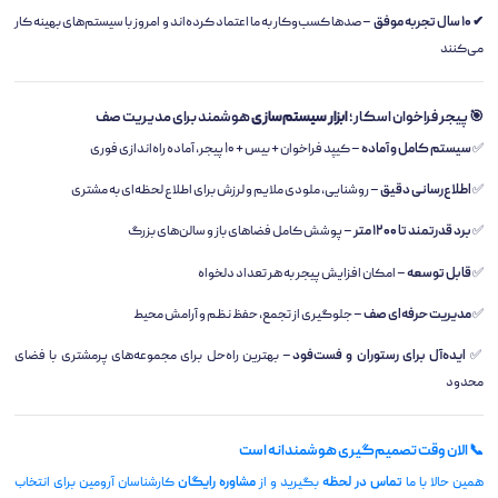
✔ ۱۰ سال تجربه موفق
– صدها کسب‌وکار به ما اعتماد کرده‌اند و امروز با سیستم‌های بهینه کار
می‌کنند
🎯 پیجر فراخوان اسکار؛
ابزار سیستم‌سازی
هوشمند برای مدیریت صف
✅
سیستم کامل و آماده
– کیپد فراخوان + بیس + ۱۰ پیجر، آماده راه‌اندازی فوری
✅
اطلاع‌رسانی دقیق
– روشنایی، ملودی ملایم و لرزش برای اطلاع لحظه‌ای به مشتری
✅
برد قدرتمند تا ۱۲۰۰ متر
– پوشش کامل فضاهای باز و سالن‌های بزرگ
✅
قابل توسعه
– امکان افزایش پیجر به هر تعداد دلخواه
✅
مدیریت حرفه‌ای صف
– جلوگیری از تجمع، حفظ نظم و آرامش محیط
✅
ایده‌آل برای رستوران و فست‌فود
– بهترین راه‌حل برای مجموعه‌های پرمشتری با فضای
محدود
📞 الان وقت تصمیم‌گیری هوشمندانه است
همین حالا با ما
تماس در لحظه
بگیرید و از
مشاوره رایگان
کارشناسان آرومین برای انتخاب