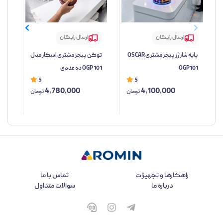
ارسال رایگان
ارسال رایگان
پایه شارژر پیجر مشتری OSCAR
توکن پیجر مشتری اسکار مدل
کنت
OGP101
OGP 101 ده عددی
مدل 01
5
5
4,780,000
4,100,000
تومان
تومان
راهکارها و تجهیزات
تماس با ما
درباره ما
سوالات متداول