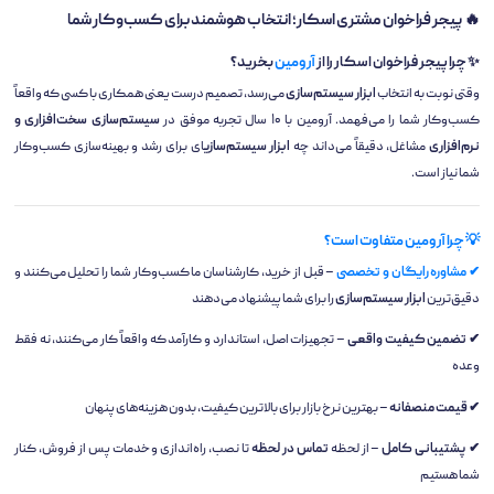
🔥 پیجر فراخوان مشتری اسکار؛ انتخاب هوشمند برای کسب‌وکار شما
✨ چرا پیجر فراخوان اسکار را از
آرومین
بخرید؟
وقتی نوبت به انتخاب
ابزار سیستم‌سازی
می‌رسد، تصمیم درست یعنی همکاری با کسی که واقعاً
کسب‌وکار شما را می‌فهمد. آرومین با ۱۰ سال تجربه موفق در
سیستم‌سازی سخت‌افزاری و
نرم‌افزاری
مشاغل، دقیقاً می‌داند چه
ابزار سیستم‌سازی
ای برای رشد و بهینه‌سازی کسب‌وکار
شما نیاز است.
💡 چرا آرومین متفاوت است؟
✔ مشاوره رایگان و تخصصی
– قبل از خرید، کارشناسان ما کسب‌وکار شما را تحلیل می‌کنند و
دقیق‌ترین
ابزار سیستم‌سازی
را برای شما پیشنهاد می‌دهند
✔ تضمین کیفیت واقعی
– تجهیزات اصل، استاندارد و کارآمد که واقعاً کار می‌کنند، نه فقط
وعده
✔ قیمت منصفانه
– بهترین نرخ بازار برای بالاترین کیفیت، بدون هزینه‌های پنهان
✔ پشتیبانی کامل
– از لحظه
تماس در لحظه
تا نصب، راه‌اندازی و خدمات پس از فروش، کنار
شما هستیم