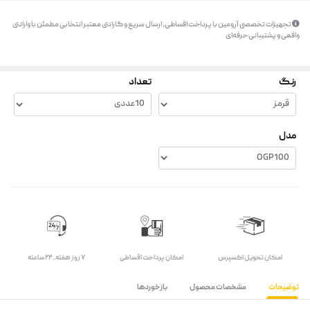
تجهیزات تخصصی آرومین با پرداخت اقساطی، ارسال سریع و گارانتی معتبر انتخابی مطمئن با وارانتی
واقعی و پشتیبانی حرفه‌ای
رنگ
تعداد
مدل
اﻣﮑﺎن ﺗﺤﻮﯾﻞ اﮐﺴﭙﺮس
امکان پرداخت اقساطی
۷ روز ﻫﻔﺘﻪ، ۲۴ ﺳﺎﻋﺘﻪ
توضیحات
مشخصات محصول
بازخوردها