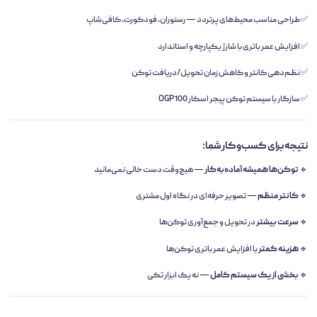
✅ طراحی مناسب محیط‌های پرتردد — رستوران، فودکورت، کافی‌شاپ
✅ افزایش عمر باتری با شارژ یکپارچه و استاندارد
✅ نظم‌دهی کانتر و کاهش زمان تحویل/دریافت توکن
✅ سازگار با سیستم توکن پیجر اسکار OGP100
نتیجه برای کسب‌وکار شما:
🔹
توکن‌ها همیشه آماده‌به‌کار
— هیچ‌وقت دست خالی نمی‌مانید
🔹
کانتر منظم
— تصویر حرفه‌ای در نگاه اول مشتری
🔹
سرعت بیشتر
در تحویل و جمع‌آوری توکن‌ها
🔹
هزینه کمتر
با افزایش عمر باتری توکن‌ها
🔹
بخشی از یک سیستم کامل
— نه یک ابزار تکی