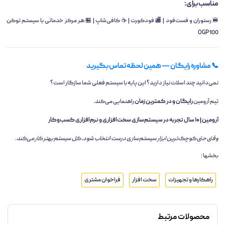
مناسب برای:
🍔 رستوران و فست‌فود | 🏬 فودکورت | ☕ کافی‌شاپ | 🏪 هر مرکز خدماتی با سیستم توکن
OGP100
📞 مشاوره رایگان — همین لحظه تماس بگیرید
نمی‌دانید چند اسلات نیاز دارید؟ این پایه با سیستم فعلی شما سازگار است؟
تیم آرومین
رایگان و در کمترین زمان
راهنمایی می‌کند.
آرومین | ۱۰ سال تجربه در سیستم‌سازی سخت‌افزاری و نرم‌افزاری کسب‌وکار
وقتی حتی کوچک‌ترین ابزار سیستم‌سازی درست انتخاب شود، کل سیستم بهتر کار می‌کند.
بخشها :
راهکارها و تجهیزات
سخت افزار
فراخوان مشتری
محصولات مرتبط