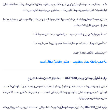
کسب‌وکار سیستم‌مند از جزئی‌ترین ابزارها شروع می‌شود. وقتی توکن‌ها پراکنده باشند، شارژ
نباشند یا کانتر درهم‌وبرهم به نظر برسد — مشتری می‌بیند و قضاوت می‌کند.
ما
ابزار سیستم‌سازی
را با مشاوره تخصصی انتخاب و راه‌اندازی می‌کنیم تا هر بخش از عملیات شما
دقیق، سریع و قابل اتکا باشد.
✅ مشاوره رایگان برای انتخاب درست بر اساس حجم کار و محیط شما
✅ تأمین تجهیزات با کیفیت و کارآمد — نه هر چیزی که در بازار هست
✅ پشتیبانی واقعی بعد از خرید
📞
همین لحظه تماس بگیرید — مشاوره کاملاً رایگان است
پایه شارژر توکن پیجر OGP100 — نظم از همان نقطه شروع
یکی از چیزهایی که در محیط‌های شلوغ زودتر از همه به هم می‌ریزد،
مدیریت توکن‌هاست.
توکن گم می‌شود، شارژ ندارد، روی کانتر پخش است — و همین‌ها کافی است تا سرعت
سرویس‌دهی پایین بیاید.
پایه شارژر OGP100
یک
ابزار سیستم‌سازی
کوچک اما حیاتی است که این بی‌نظمی را از ریشه