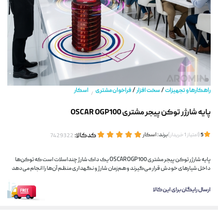
/
/
راهکارها و تجهیزات
سخت افزار
فراخوان مشتری
اسکار
/
پایه شارژر توکن پیجر مشتری OSCAR OGP100
(
)
برند:
اسکار
کدکالا:
5
امتیاز
1
خریدار
پایه شارژر توکن پیجر مشتری OSCAR OGP100 یک داک شارژ چنداسلات است که توکن‌ها
داخل شیارهای خودش قرار می‌گیرند و هم‌زمان شارژ و نگهداری منظم آن‌ها را انجام می‌دهد
ارسال رایگان برای این کالا