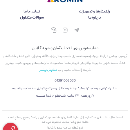
راهکارها و تجهیزات
تماس با ما
درباره ما
سوالات متداول
مقایسه و بررسی ، انتخاب آسان و خرید آنلاین
آرومین، پیشرو در ارائه ابزارهای سیستم‌سازی کسب‌وکار برای کافه، رستوران، داروخانه و باشگاه، با
هدف ساده کردن مدیریت و افزایش فروش شما. محصولات ما را مقایسه و بررسی کنید، بهترین
گزینه را انتخاب کنید و ب
نمایش بیشتر
01391002030
نشانی: گیلان ، رشت، کیلومتر 7 جاده رشت انزلی، مجتمع تجاری سعادت، طبقه دوم
۷ روز هفته، ۲۴ ساعته پاسخگوی شما هستیم
استفاده از مطالب فروشگاه اینترنتی شاپفا فقط برای مقاصد غیر تجاری و با ذکر منبع بلامانع است.
کليه حقوق اين سايت محفوظ می‌باشد
فروشگاه ساخته شده با شاپفا