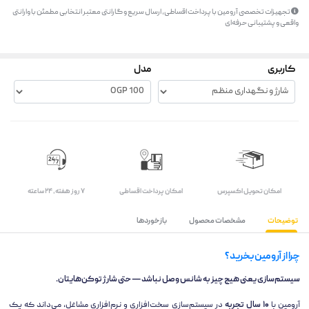
تجهیزات تخصصی آرومین با پرداخت اقساطی، ارسال سریع و گارانتی معتبر انتخابی مطمئن با وارانتی
واقعی و پشتیبانی حرفه‌ای
کاربری
مدل
اﻣﮑﺎن ﺗﺤﻮﯾﻞ اﮐﺴﭙﺮس
امکان پرداخت اقساطی
۷ روز ﻫﻔﺘﻪ، ۲۴ ﺳﺎﻋﺘﻪ
توضیحات
مشخصات محصول
بازخوردها
چرا از آرومین بخرید؟
سیستم‌سازی یعنی هیچ چیز به شانس وصل نباشد — حتی شارژ توکن‌هایتان.
آرومین با
۱۰ سال تجربه
در سیستم‌سازی سخت‌افزاری و نرم‌افزاری مشاغل، می‌داند که یک